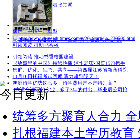
当代学者往学创立者张棠溪
保定三中招生、班型
燕归赤峰，技能筑梦——2026“燕子青焙师计划”圆
引领阅读 推动书香校
引领阅读 推动书香校园建设
《故事里的中国》持续热播 泸州老窖·国窖1573携手
集群、优化、生态、共享——第四届江苏省新商科院
11月16日托福考试回顾 听力难到逆天！
澳洲留学优势这么多！留学费用是不是特别高？
3大适合读研的专业，多了3年的付出，毕业后公司抢
今日更新
统筹多方聚育人合力 
扎根福建本土学历教育