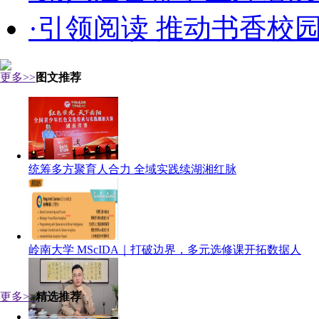
·引领阅读 推动书香校
更多>>
图文推荐
统筹多方聚育人合力 全域实践续湖湘红脉
岭南大学 MScIDA｜打破边界，多元选修课开拓数据人
更多>>
精选推荐