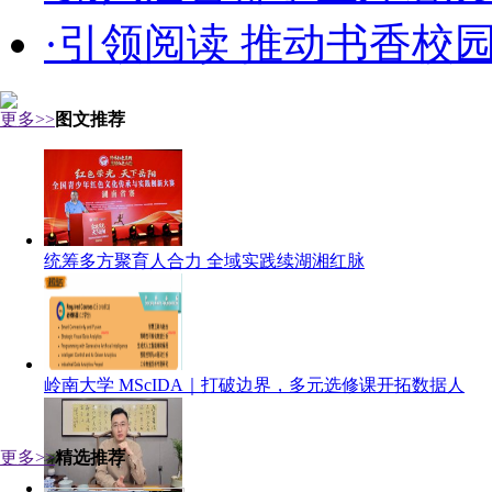
·引领阅读 推动书香校
更多>>
图文推荐
统筹多方聚育人合力 全域实践续湖湘红脉
岭南大学 MScIDA｜打破边界，多元选修课开拓数据人
更多>>
精选推荐