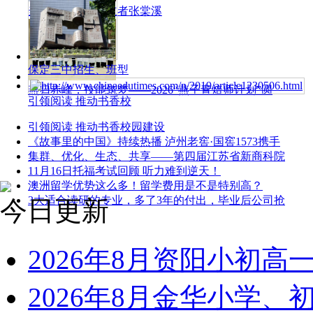
当代学者往学创立者张棠溪
保定三中招生、班型
燕归赤峰，技能筑梦——2026“燕子青焙师计划”圆
引领阅读 推动书香校
引领阅读 推动书香校园建设
《故事里的中国》持续热播 泸州老窖·国窖1573携手
集群、优化、生态、共享——第四届江苏省新商科院
11月16日托福考试回顾 听力难到逆天！
澳洲留学优势这么多！留学费用是不是特别高？
3大适合读研的专业，多了3年的付出，毕业后公司抢
今日更新
2026年8月资阳小初
2026年8月金华小学