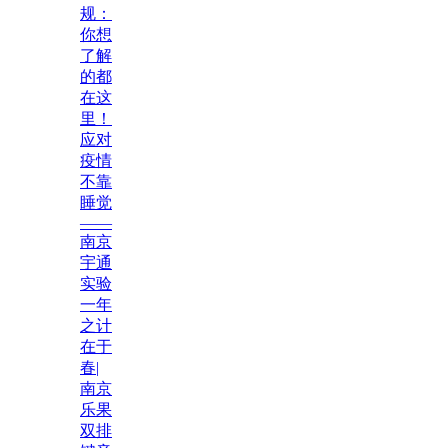
规：
你想
了解
的都
在这
里！
应对
疫情
不靠
睡觉
——
南京
宇通
实验
一年
之计
在于
春|
南京
乐果
双排