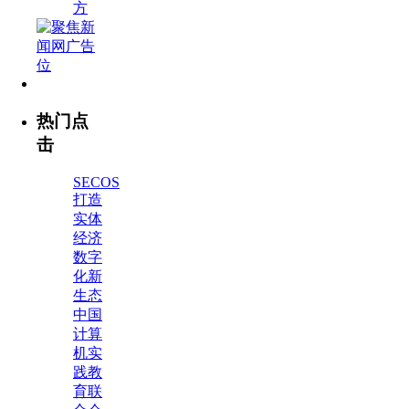
方
热门点
击
SECOS
打造
实体
经济
数字
化新
生态
中国
计算
机实
践教
育联