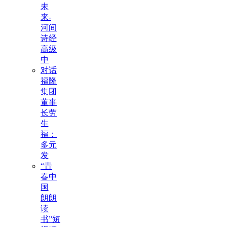
未
来-
河间
诗经
高级
中
对话
福隆
集团
董事
长劳
生
福：
多元
发
“青
春中
国
朗朗
读
书”短