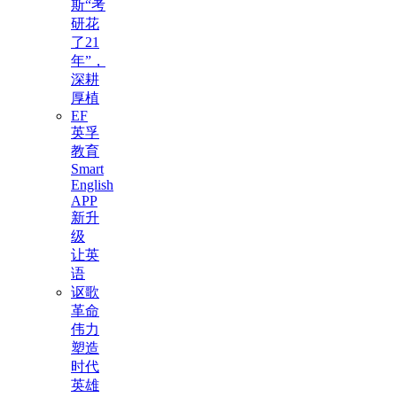
斯“考
研花
了21
年”，
深耕
厚植
EF
英孚
教育
Smart
English
APP
新升
级
让英
语
讴歌
革命
伟力
塑造
时代
英雄