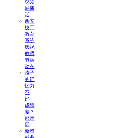
视频
展播
活
西安
技工
教育
系统
庆祝
教师
节活
动在
孩子
的记
忆力
不
好，
成绩
差？
那是
因
新增
就业