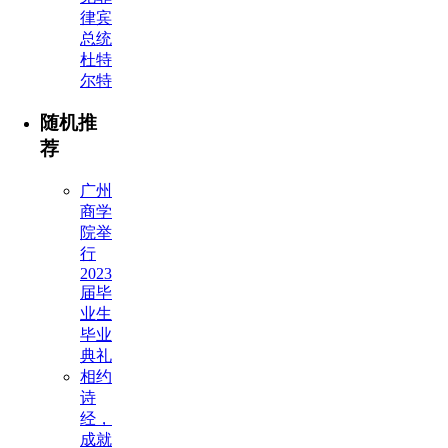
律宾
总统
杜特
尔特
随机推
荐
广州
商学
院举
行
2023
届毕
业生
毕业
典礼
相约
诗
经，
成就