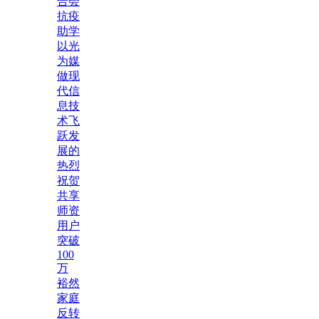
合会
抗疫
助学
以光
为媒
做现
代信
息技
术飞
跃发
展的
热烈
祝贺
共享
师资
用户
突破
100
万
裕然
家庭
反转