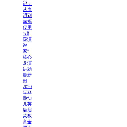
记：
从血
泪到
幸福
仅用
“超
级演
说
家”
杨心
龙演
讲劲
爆新
田
2020
豆豆
鹿幼
儿英
语启
蒙教
育全