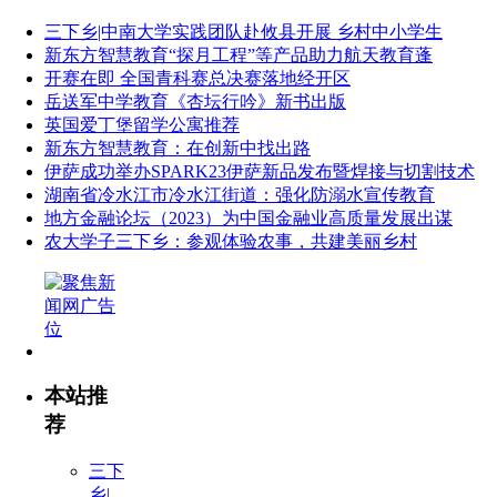
三下乡|中南大学实践团队赴攸县开展 乡村中小学生
新东方智慧教育“探月工程”等产品助力航天教育蓬
开赛在即 全国青科赛总决赛落地经开区
岳送军中学教育《杏坛行吟》新书出版
英国爱丁堡留学公寓推荐
新东方智慧教育：在创新中找出路
伊萨成功举办SPARK23伊萨新品发布暨焊接与切割技术
湖南省冷水江市冷水江街道：强化防溺水宣传教育
地方金融论坛（2023）为中国金融业高质量发展出谋
农大学子三下乡：参观体验农事，共建美丽乡村
本站推
荐
三下
乡|