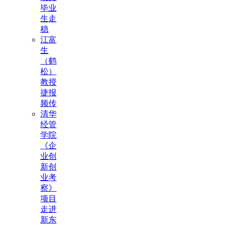
毕业
生走
稳
江富
生
（鹤
松）
教授
捷报
频传
清华
经管
学院
《企
业创
新创
业考
察》
项目
走进
新东