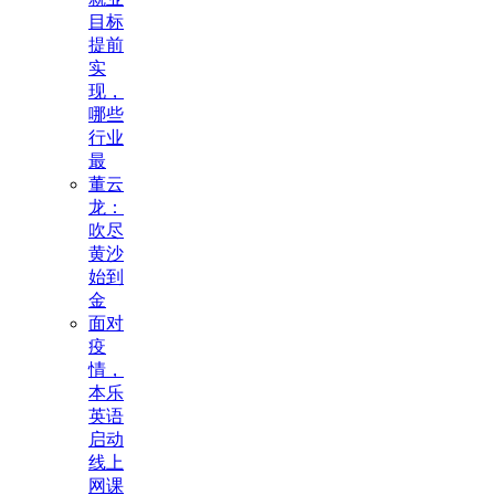
目标
提前
实
现，
哪些
行业
最
董云
龙：
吹尽
黄沙
始到
金
面对
疫
情，
本乐
英语
启动
线上
网课