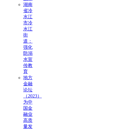
湖南
省冷
水江
市冷
水江
街
道：
强化
防溺
水宣
传教
育
地方
金融
论坛
（2023）
为中
国金
融业
高质
量发