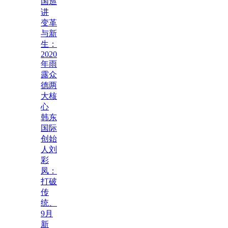
国巡
讲
变革
与新
生：
2020
年雨
露众
德两
大核
心
韩东
国际
创始
人刘
彩
凤：
打破
传
统、
9月
新