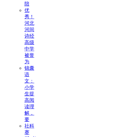
陪
优
秀！
河北
河间
诗经
高级
中学
被誉
为
锦囊
语
文：
小学
生提
高阅
读理
解，
要
社科
赛