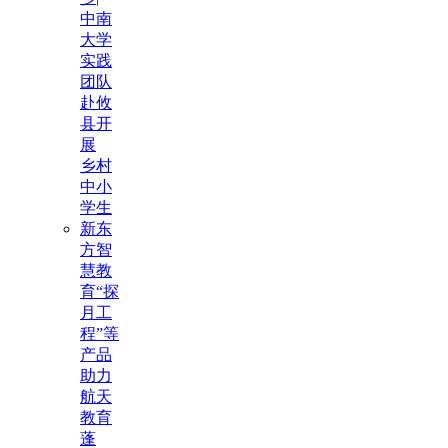
中南
大学
实践
团队
赴攸
县开
展
乡村
中小
学生
新东
方智
慧教
育“探
月工
程”等
产品
助力
航天
教育
蓬