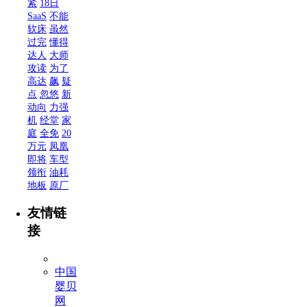
紧
18日
SaaS
不能
软床
虽然
过完
懂得
达人
大师
攻读
为了
高达
飙
疑
点
忽悠
新
动向
力强
机
经堂
家
庭
全免
20
万元
凤凰
即将
车型
领衔
油耗
地板
原厂
友情链
接
中国
婴贝
网