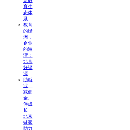
慧教
育生
态体
系
教育
的绿
洲，
企业
的港
湾：
北京
好绿
源
助就
业、
减佣
金、
伴成
长
北京
链家
助力