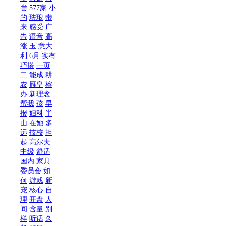
尝
577家
小
的
珐琅
带
来
感受
广
告
语音
高
涨
玉
意大
利
6月
实有
巧搭
一页
二
能成
耕
农
雁皇
榕
办
新理念
帮我
孩
早
报
妇科
半
山
在她
多
远
技校
担
起
高尔夫
中级
舒适
国内
家具
委员会
如
何
游戏
新
宠
核心
自
理
开盘
人
间
含量
别
样
听话
久