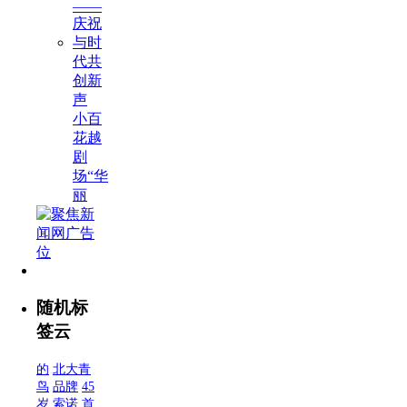
——
庆祝
与时
代共
创新
声
小百
花越
剧
场“华
丽
随机标
签云
的
北大青
鸟
品牌
45
岁
索诺
首