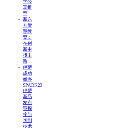
学公
寓推
荐
新东
方智
慧教
育：
在创
新中
找出
路
伊萨
成功
举办
SPARK23
伊萨
新品
发布
暨焊
接与
切割
技术