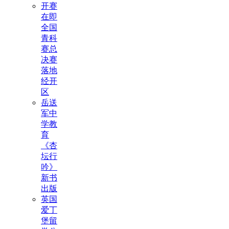
开赛
在即
全国
青科
赛总
决赛
落地
经开
区
岳送
军中
学教
育
《杏
坛行
吟》
新书
出版
英国
爱丁
堡留