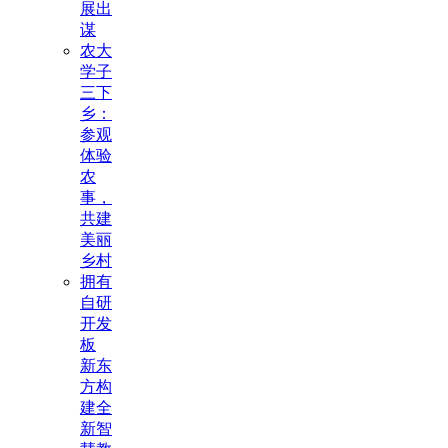
展出
谋
农大
学子
三下
乡：
参观
体验
农
事，
共建
美丽
乡村
拥有
自研
开发
板
新东
方构
建全
新智