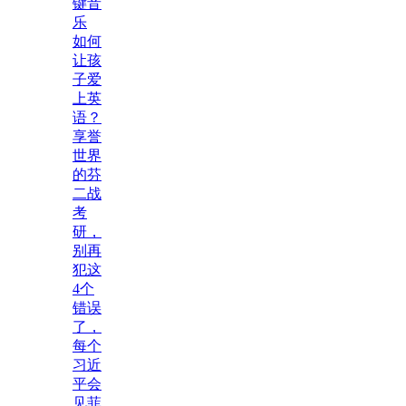
键音
乐
如何
让孩
子爱
上英
语？
享誉
世界
的芬
二战
考
研，
别再
犯这
4个
错误
了，
每个
习近
平会
见菲