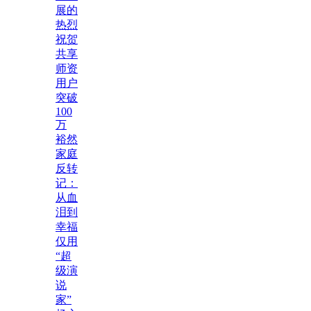
展的
热烈
祝贺
共享
师资
用户
突破
100
万
裕然
家庭
反转
记：
从血
泪到
幸福
仅用
“超
级演
说
家”