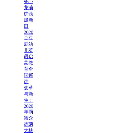
杨心
龙演
讲劲
爆新
田
2020
豆豆
鹿幼
儿英
语启
蒙教
育全
国巡
讲
变革
与新
生：
2020
年雨
露众
德两
大核