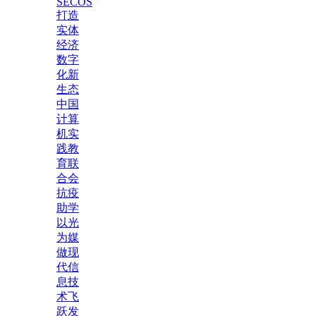
SECOS
打造
实体
经济
数字
化新
生态
中国
计算
机实
践教
育联
合会
抗疫
助学
以光
为媒
做现
代信
息技
术飞
跃发