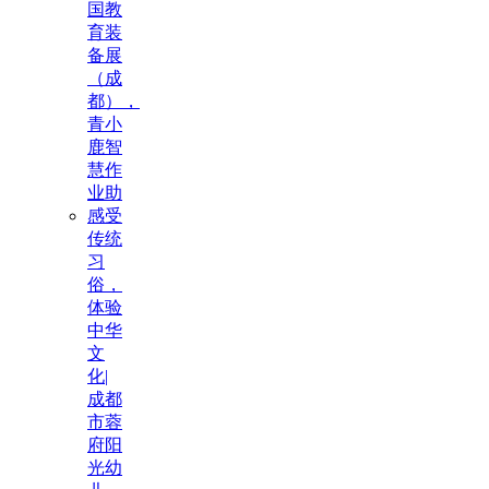
国教
育装
备展
（成
都），
青小
鹿智
慧作
业助
感受
传统
习
俗，
体验
中华
文
化|
成都
市蓉
府阳
光幼