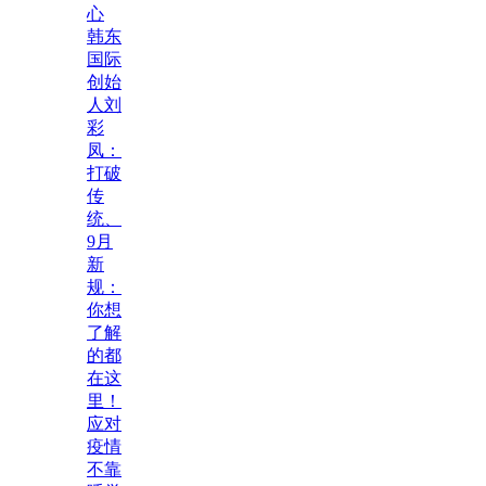
心
韩东
国际
创始
人刘
彩
凤：
打破
传
统、
9月
新
规：
你想
了解
的都
在这
里！
应对
疫情
不靠