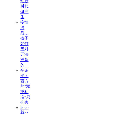
动新
时代
研究
生
疫情
过
后，
孩子
如何
应对
无法
准备
的
辛识
平：
西方
的“双
重标
准”只
会害
2020
就业