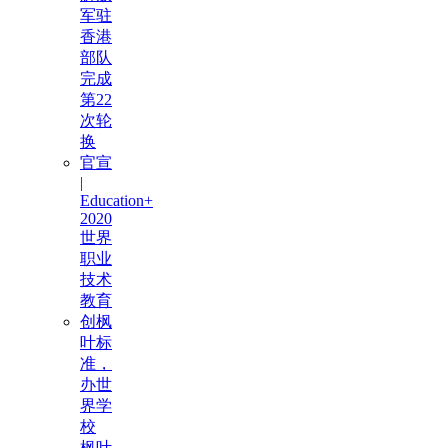
军驻
香港
部队
完成
第22
次轮
换
官宣
|
Education+
2020
世界
职业
技术
教育
创枫
叶标
准，
办世
界学
校
枫叶