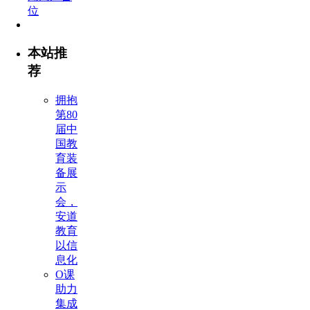
本站推
荐
拥抱
第80
届中
国教
育装
备展
示
会，
安道
教育
以信
息化
O课
助力
集成