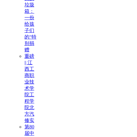
垃圾
箱：
一份
给孩
子们
的“特
别捐
赠
重磅
|| 江
西工
商职
业技
术学
院工
程学
院北
方汽
修实
第80
届中