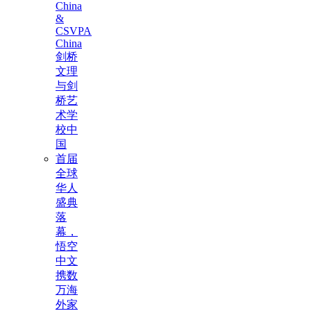
China
&
CSVPA
China
剑桥
文理
与剑
桥艺
术学
校中
国
首届
全球
华人
盛典
落
幕，
悟空
中文
携数
万海
外家