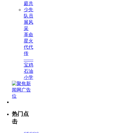
庭共
少先
队员
展风
采
革命
星火
代代
传
——
宝鸡
石油
小学
热门点
击