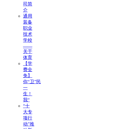
司简
介
通用
装备
职业
技术
学校
——
关于
体育
【学
费全
免】
你“卫”民
一
生！
我“
“十
大专
项行
动”推