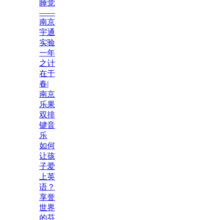
睡觉
——
南京
宇通
实验
一年
之计
在于
春|
南京
乐果
双排
键音
乐
如何
让孩
子爱
上英
语？
享誉
世界
的芬