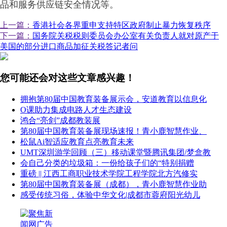
品和服务供应链安全情况等。
上一篇：
香港社会各界重申支持特区政府制止暴力恢复秩序
下一篇：
国务院关税税则委员会办公室有关负责人就对原产于
美国的部分进口商品加征关税答记者问
您可能还会对这些文章感兴趣！
拥抱第80届中国教育装备展示会，安道教育以信息化
O课助力集成电路人才生态建设
鸿合“亮剑”成都教装展
第80届中国教育装备展现场速报！青小鹿智慧作业、
松鼠Ai智适应教育点亮教育未来
UMT深圳游学回顾（三）移动课堂暨腾讯集团/梦盒教
会自己分类的垃圾箱：一份给孩子们的“特别捐赠
重磅 || 江西工商职业技术学院工程学院北方汽修实
第80届中国教育装备展（成都），青小鹿智慧作业助
感受传统习俗，体验中华文化|成都市蓉府阳光幼儿