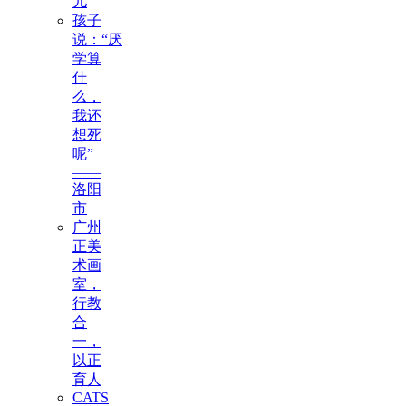
儿
孩子
说：“厌
学算
什
么，
我还
想死
呢”
——
洛阳
市
广州
正美
术画
室，
行教
合
一，
以正
育人
CATS