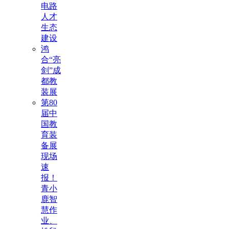
电路
人才
生态
建设
鸿
合“亮
剑”成
都教
装展
第80
届中
国教
育装
备展
现场
速
报！
青小
鹿智
慧作
业、