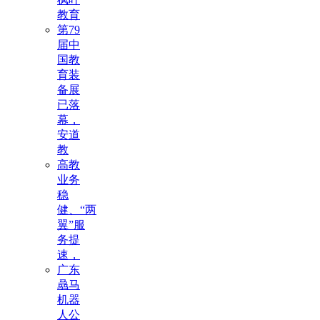
教育
第79
届中
国教
育装
备展
已落
幕，
安道
教
高教
业务
稳
健、“两
翼”服
务提
速，
广东
骉马
机器
人公