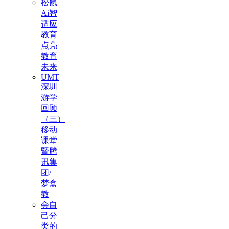
松鼠
Ai智
适应
教育
点亮
教育
未来
UMT
深圳
游学
回顾
（三）
移动
课堂
暨腾
讯集
团/
梦盒
教
会自
己分
类的