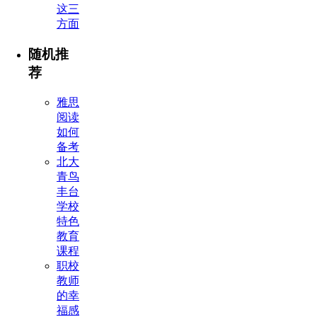
这三
方面
随机推
荐
雅思
阅读
如何
备考
北大
青鸟
丰台
学校
特色
教育
课程
职校
教师
的幸
福感