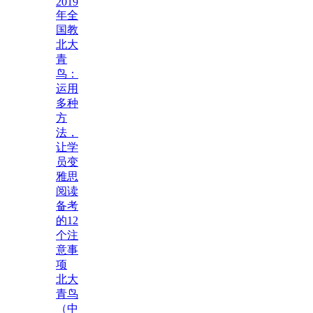
2019
年全
国教
北大
青
鸟：
运用
多种
方
法，
让学
员变
雅思
阅读
备考
的12
个注
意事
项
北大
青鸟
（中