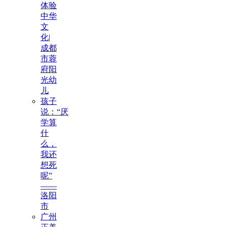
体验
中华
文
化|
成都
市蓉
府阳
光幼
儿
孩子
说：“厌
学算
什
么，
我还
想死
呢”
——
洛阳
市
广州