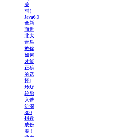
关
村）
Java6.0
全新
面世
北大
青鸟
教你
如何
才能
正确
的选
择I
玲珑
轮胎
入选
沪深
300
指数
成份
股！