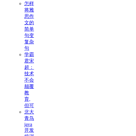
怎样
将雅
思作
文的
简单
句变
复杂
句
学霸
君宋
超：
技术
不会
颠覆
教
育,
但可
北大
青鸟
java
开发