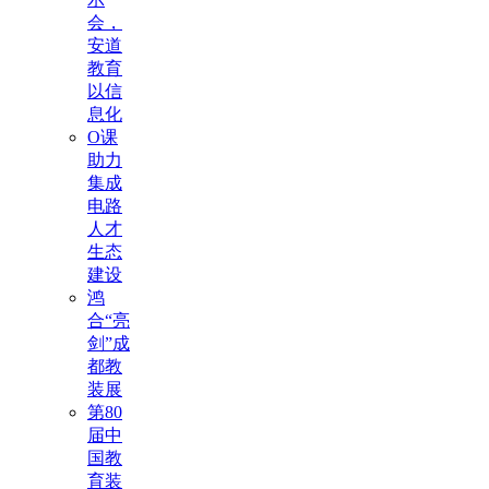
会，
安道
教育
以信
息化
O课
助力
集成
电路
人才
生态
建设
鸿
合“亮
剑”成
都教
装展
第80
届中
国教
育装