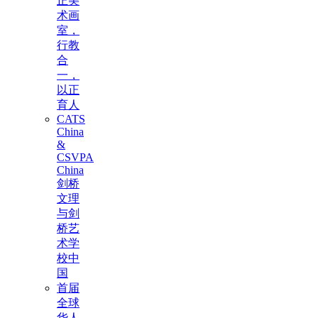
正美
术画
室，
行教
合
一，
以正
育人
CATS
China
&
CSVPA
China
剑桥
文理
与剑
桥艺
术学
校中
国
首届
全球
华人