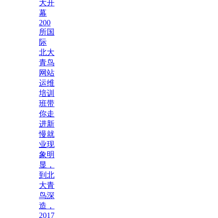
大开
幕
200
所国
际
北大
青鸟
网站
运维
培训
班带
你走
进新
慢就
业现
象明
显，
到北
大青
鸟深
造，
2017