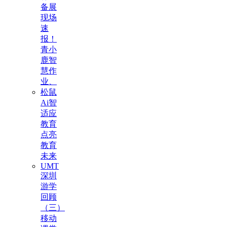
备展
现场
速
报！
青小
鹿智
慧作
业、
松鼠
Ai智
适应
教育
点亮
教育
未来
UMT
深圳
游学
回顾
（三）
移动