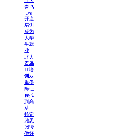
北大
青鸟
java
开发
培训
成为
大学
生就
业
北大
青鸟
IT培
训双
重保
障让
你找
到高
薪
搞定
雅思
阅读
做好