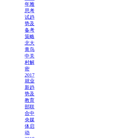
年雅
思考
试趋
势及
备考
策略
北大
青鸟
中关
村解
密
2017
就业
新趋
势及
教育
部联
合中
央媒
体启
动