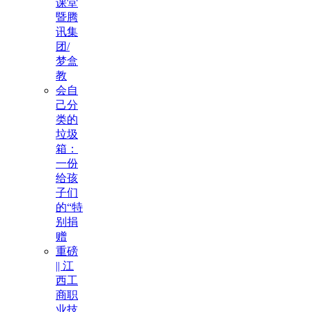
课堂
暨腾
讯集
团/
梦盒
教
会自
己分
类的
垃圾
箱：
一份
给孩
子们
的“特
别捐
赠
重磅
|| 江
西工
商职
业技