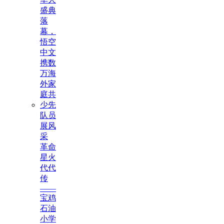
盛典
落
幕，
悟空
中文
携数
万海
外家
庭共
少先
队员
展风
采
革命
星火
代代
传
——
宝鸡
石油
小学