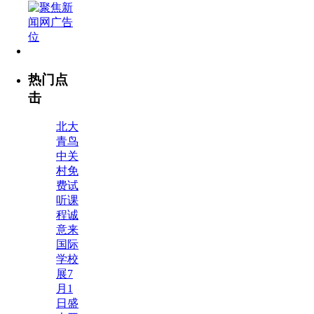
热门点
击
北大
青鸟
中关
村免
费试
听课
程诚
意来
国际
学校
展7
月1
日盛