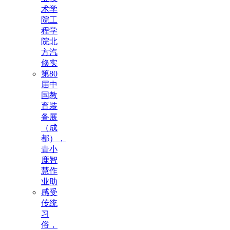
术学
院工
程学
院北
方汽
修实
第80
届中
国教
育装
备展
（成
都），
青小
鹿智
慧作
业助
感受
传统
习
俗，