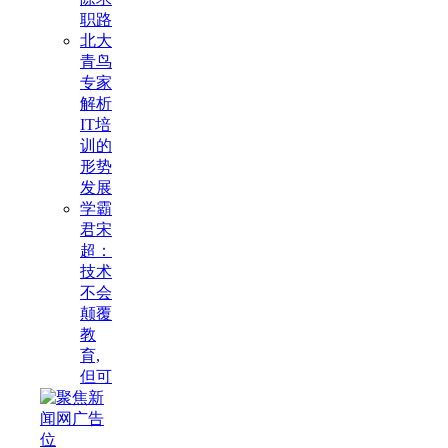
职路
北大
青鸟
专家
解析
IT培
训的
形势
发展
学霸
君宋
超：
技术
不会
颠覆
教
育,
但可