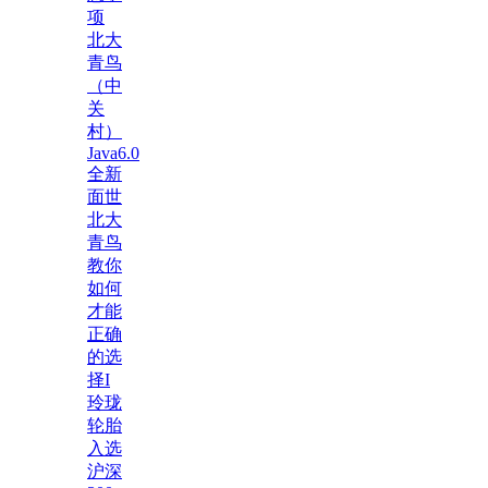
项
北大
青鸟
（中
关
村）
Java6.0
全新
面世
北大
青鸟
教你
如何
才能
正确
的选
择I
玲珑
轮胎
入选
沪深