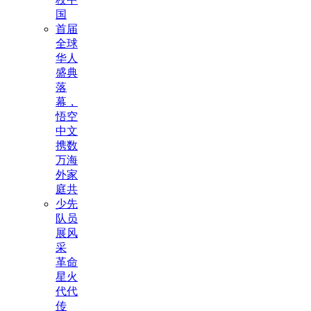
国
首届
全球
华人
盛典
落
幕，
悟空
中文
携数
万海
外家
庭共
少先
队员
展风
采
革命
星火
代代
传