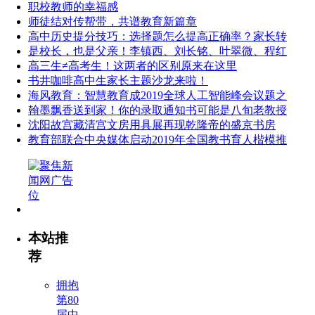
职校教师的幸福感
师徒结对传帮带，共谱教育新篇章
高中历史提分技巧：选择题怎么提高正确率？家长转
是校长，也是父亲！李镇西、刘长铭、叶翠微、程红
高三生≠高考生！这两者的区别原来在这里
书井咖啡高中生家长主题沙龙来啦！
海风教育：智慧教育成2019全球人工智能峰会议题之
翰墨飘香送到家！你的录取通知书可能是八旬老教授
沈阳故宫藏清宫文房用具展再现乾隆帝的盛京书房
教育部联合中央媒体启动2019年全国教书育人楷模推
本站推
荐
拥抱
第80
届中