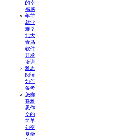
的幸
福感
年前
就业
难？
北大
青鸟
软件
开发
培训
雅思
阅读
如何
备考
怎样
将雅
思作
文的
简单
句变
复杂