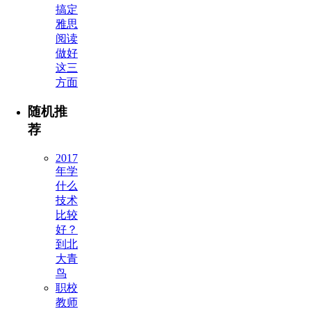
搞定
雅思
阅读
做好
这三
方面
随机推
荐
2017
年学
什么
技术
比较
好？
到北
大青
鸟
职校
教师