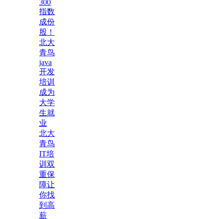
300
指数
成份
股！
北大
青鸟
java
开发
培训
成为
大学
生就
业
北大
青鸟
IT培
训双
重保
障让
你找
到高
薪