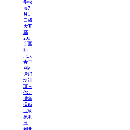
学校
展7
月1
日盛
大开
幕
200
所国
际
北大
青鸟
网站
运维
培训
班带
你走
进新
慢就
业现
象明
显，
到北