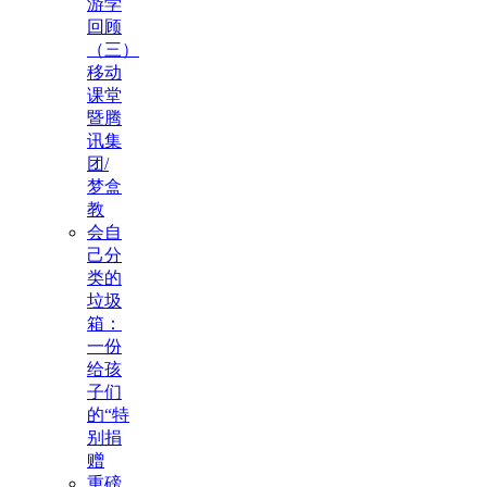
游学
回顾
（三）
移动
课堂
暨腾
讯集
团/
梦盒
教
会自
己分
类的
垃圾
箱：
一份
给孩
子们
的“特
别捐
赠
重磅