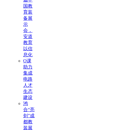
国教
育装
备展
示
会，
安道
教育
以信
息化
O课
助力
集成
电路
人才
生态
建设
鸿
合“亮
剑”成
都教
装展