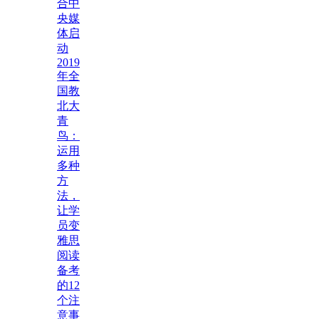
合中
央媒
体启
动
2019
年全
国教
北大
青
鸟：
运用
多种
方
法，
让学
员变
雅思
阅读
备考
的12
个注
意事