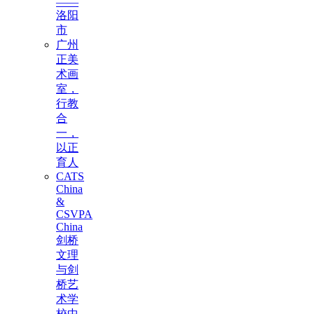
——
洛阳
市
广州
正美
术画
室，
行教
合
一，
以正
育人
CATS
China
&
CSVPA
China
剑桥
文理
与剑
桥艺
术学
校中