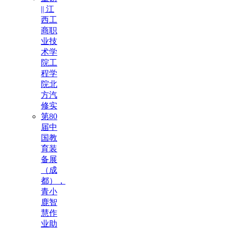
|| 江
西工
商职
业技
术学
院工
程学
院北
方汽
修实
第80
届中
国教
育装
备展
（成
都），
青小
鹿智
慧作
业助