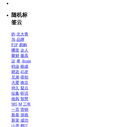
随机标
签云
的
北大青
鸟
品牌
P2P
易购
哪里
达人
聚财
最高
运
单
Avant
钨业
能成
耕农
45岁
兄弟
搭拍
大爱
南京
持久
疑点
征集
听话
画风
智慧
985
M
三年
一页
营销
新基
游戏
新宠
成功
山房
都江