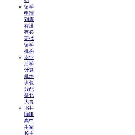
句
留学
申请
到底
有没
有必
要找
留学
机构
毕业
后学
计算
机培
训包
分配
是北
大青
书井
咖啡
高中
生家
长主