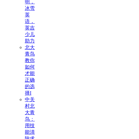
明，
冰雪
英
语，
英吉
少儿
助力
北大
青鸟
教你
如何
才能
正确
的选
择I
中关
村北
大青
鸟：
用技
能清
除求