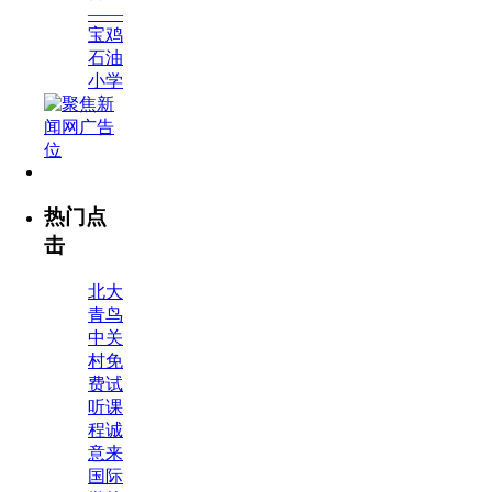
——
宝鸡
石油
小学
热门点
击
北大
青鸟
中关
村免
费试
听课
程诚
意来
国际