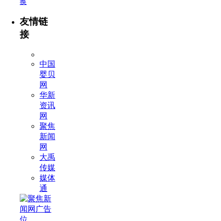
换
友情链
接
中国
婴贝
网
华新
资讯
网
聚焦
新闻
网
大禹
传媒
媒体
通