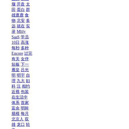
堰
开盘
太
田
蛋白
群
雄逐鹿
食
物
北安
多
远
就在
实
录
Mlily
SaaS
学员
10日
高涨
每秒
多种
Encore
过完
有关
女伴
短板
下一
雁皇
吕光
明
明宇
自
理
九大
妇
科
注
相约
近视
包装
在生活中
体系
首家
富余
明眸
规模
每月
北京人
双
雄
龙口
轮