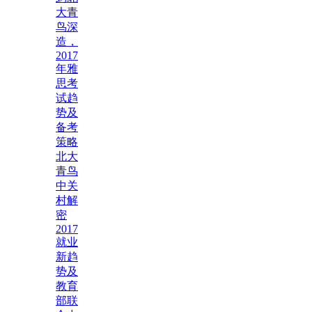
大青
鸟深
造，
2017
年雅
思考
试趋
势及
备考
策略
北大
青鸟
中关
村解
密
2017
就业
新趋
势及
教育
部联