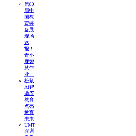
第80
届中
国教
育装
备展
现场
速
报！
青小
鹿智
慧作
业、
松鼠
Ai智
适应
教育
点亮
教育
未来
UMT
深圳