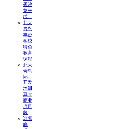
题沙
龙来
啦！
北大
青鸟
丰台
学校
特色
教育
课程
北大
青鸟
java
开发
培训
真实
商业
项目
教
冰雪
聪