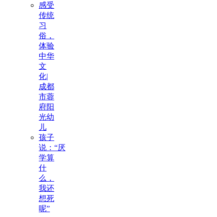
感受
传统
习
俗，
体验
中华
文
化|
成都
市蓉
府阳
光幼
儿
孩子
说：“厌
学算
什
么，
我还
想死
呢”