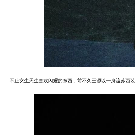
不止女生天生喜欢闪耀的东西，
前不久
王源以一身流苏西装