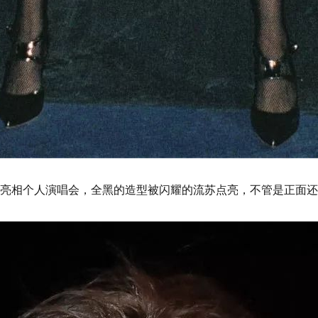
亮相个人演唱会，
全黑的造型被闪耀的流苏点亮，
不管是正面还