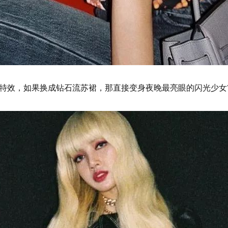
光特效，
如果换成钻石流苏裙，那直接变身夜晚最亮眼的闪光少女