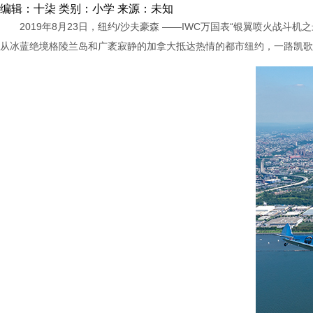
编辑：十柒
类别：小学
来源：未知
2019年8月23日，纽约/沙夫豪森 ——IWC万国表“银翼喷火战斗机之最长的飞行”（S
从冰蓝绝境格陵兰岛和广袤寂静的加拿大抵达热情的都市纽约，一路凯歌