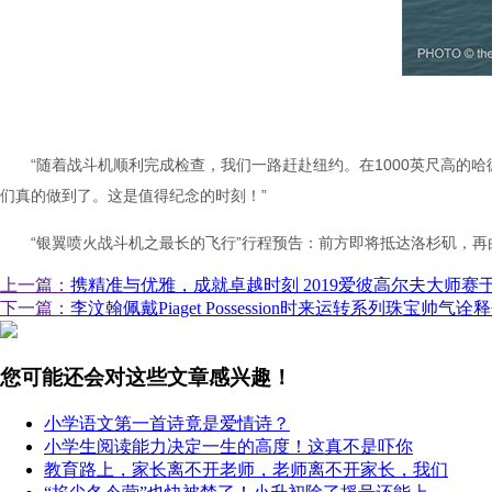
“随着战斗机顺利完成检查，我们一路赶赴纽约。在1000英尺高的哈
们真的做到了。这是值得纪念的时刻！”
“银翼喷火战斗机之最长的飞行”行程预告：前方即将抵达洛杉矶，
上一篇：
携精准与优雅，成就卓越时刻 2019爱彼高尔夫大师赛
下一篇：
李汶翰佩戴Piaget Possession时来运转系列珠宝帅气
您可能还会对这些文章感兴趣！
小学语文第一首诗竟是爱情诗？
小学生阅读能力决定一生的高度！这真不是吓你
教育路上，家长离不开老师，老师离不开家长，我们