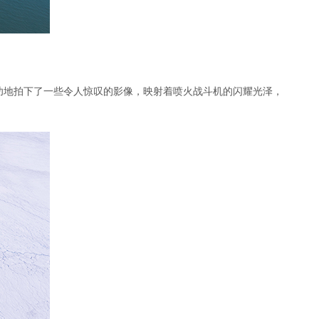
功地拍下了一些令人惊叹的影像，映射着喷火战斗机的闪耀光泽，