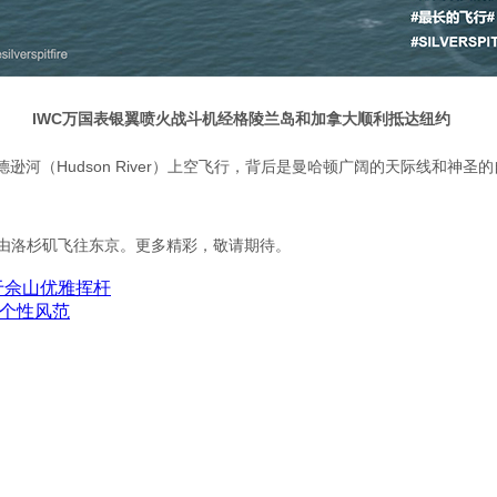
IWC万国表银翼喷火战斗机经格陵兰岛和加拿大顺利抵达纽约
德逊河（Hudson River）上空飞行，背后是曼哈顿广阔的天际线和
再由洛杉矶飞往东京。更多精彩，敬请期待。
于佘山优雅挥杆
诠释个性风范