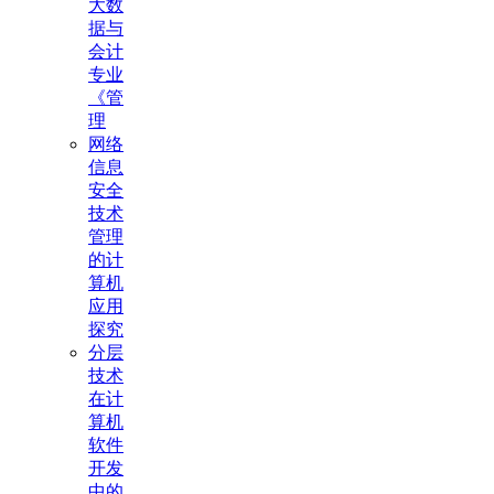
大数
据与
会计
专业
《管
理
网络
信息
安全
技术
管理
的计
算机
应用
探究
分层
技术
在计
算机
软件
开发
中的