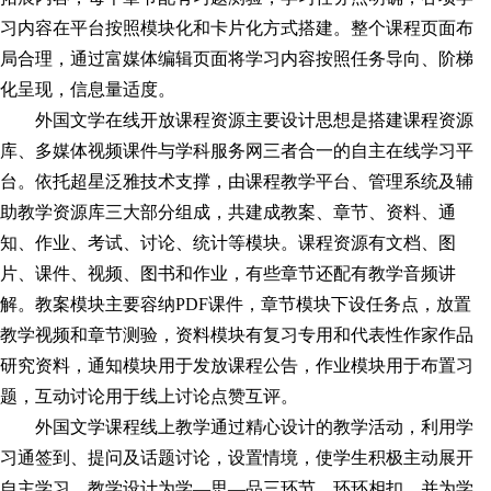
习
内容在平台按照模块化和卡片化方式搭建。整个课程页面布
局合理，通过富媒体编辑页面将学
习
内容按照任务导向、阶梯
化呈现，信息量适度。
外国文学在线开放课程资源主要设计思想是搭建课程资源
库、多媒体视频课件与学科服务网三者合一的自主在线学
习
平
台。依托超星泛雅技术支撑，由课程教学平台、管理系统及辅
助教学资源库三大部分组成，共建成教案、章节、资料、通
知、作业、考试、讨论、统计等模块。课程资源有文档、图
片、课件、视频、图书和作业，有些章节还配有教学音频讲
解。教案模块主要容纳PDF课件，章节模块下设任务点，放置
教学视频和章节测验，资料模块有复
习
专用和代表性作家作品
研究资料，通知模块用于发放课程公告，作业模块用于布置
习
题，互动讨论用于线上讨论点赞互评。
外国文学课程线上教学通过精心设计的教学活动，利用学
习
通签到、提问及话题讨论，设置情境，使学生积极主动展开
自主学
习
。教学设计为学—思—品三环节，环环相扣，并为学