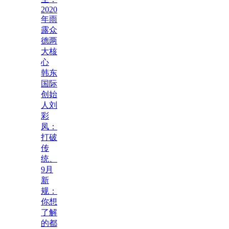
2020
年雨
露众
德两
大核
心
韩东
国际
创始
人刘
彩
凤：
打破
传
统、
9月
新
规：
你想
了解
的都