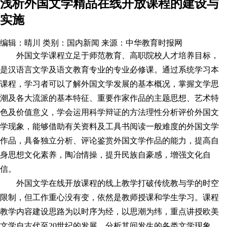
浅析外国文学精品在线开放课程的建设与
实施
编辑：晴川
类别：国内新闻
来源：中华教育时报网
外国文学课程立足于师范教育、高职院校人才培养目标，
是汉语言文学及语文教育专业的专业必修课。通过系统学
习
本
课程，学
习
者可以了解外国文学发展的基本概况，掌握文学思
潮及各大流派的基本特征、重要作家作品的主题思想、艺术特
色及价值意义，学会运用科学辩证的方法理性分析评价外国文
学现象，能够借助有关资料及工具书阅读一般难度的外国文学
作品，具备独立分析、评论鉴赏外国文学作品的能力，提高自
身思想文化素养，陶冶情操，提升民族自豪感，增强文化自
信。
外国文学在线开放课程的线上教学打破传统教与学的时空
限制，但工作重心没有变，依然是教师授课和学生学
习
。课程
教学内容建设思路为以时序为经，以思潮为纬，重点讲授欧美
文学自古代至20世纪的发展，分析其间发生的各类文学现象。