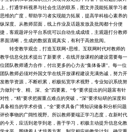
上，打通学科视界与社会生活的联系，图文并茂能拓展学
习
者
思维的广度，帮助学
习
者实现能力拓展，提高学科核心素养的
纵深度。从教师层面，线上作业及话题发放及批阅都十分便
捷，客观题评分平台系统可以自动生成成绩，主观题打分教师
界面清晰，生成的数据直观真实，有利于高效批阅。
转变教学观念，打造互联网+思维。互联网时代对教师的
教学信息化技术提出了新要求，在线开放课程的建设需要每一
位团队教师通力合作，付出更多的心力去“集体备课”。每一位
团队教师必须对外国文学在线开放课程建设充满热诚，努力开
发教学资源，不断积累，积极拓宽学术视野，专业知识系统努
力做到“专、精、深、全”四要素。“专”要求提出的问题富有针
对性，“精”要求把握重点难点的突破，“深”要求钻研的深度和
具备相当的学术价值，“全”要求具备广博知识储备和分析问题
评价事物的广阔性视野。所以教师要端正学
习
态度，在新时代
的今天，应活到老学到老，善于学
习
，积极主动提升信息化教
学水平。围绕着人才培养方案，制定相应的教学计划，确定重