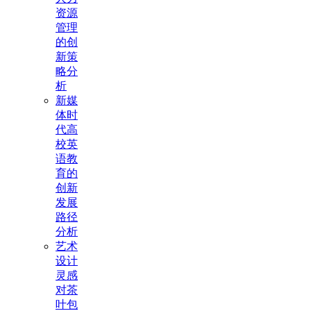
资源
管理
的创
新策
略分
析
新媒
体时
代高
校英
语教
育的
创新
发展
路径
分析
艺术
设计
灵感
对茶
叶包