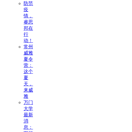
防范
疫
情，
睿思
邦在
行
动！
常州
威雅
夏令
营：
这个
夏
天，
来威
雅
万门
大学
最新
消
息：