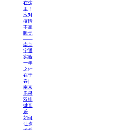
在这
里！
应对
疫情
不靠
睡觉
——
南京
宇通
实验
一年
之计
在于
春|
南京
乐果
双排
键音
乐
如何
让孩
子爱