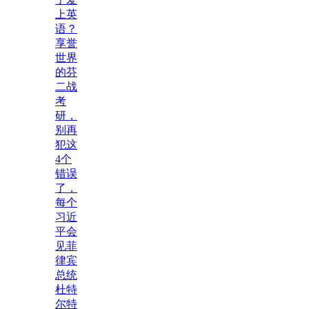
上英
语？
享誉
世界
的芬
二战
考
研，
别再
犯这
4个
错误
了，
每个
习近
平会
见菲
律宾
总统
杜特
尔特