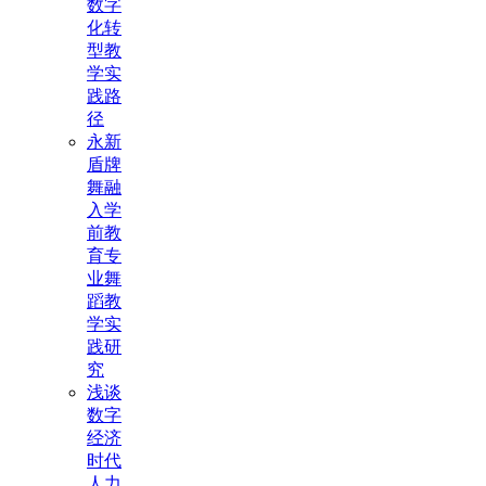
数字
化转
型教
学实
践路
径
永新
盾牌
舞融
入学
前教
育专
业舞
蹈教
学实
践研
究
浅谈
数字
经济
时代
人力