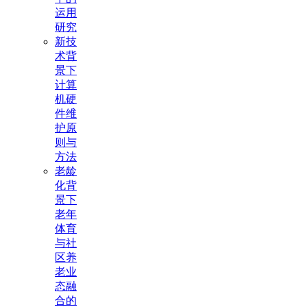
运用
研究
新技
术背
景下
计算
机硬
件维
护原
则与
方法
老龄
化背
景下
老年
体育
与社
区养
老业
态融
合的