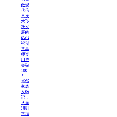
做现
代信
息技
术飞
跃发
展的
热烈
祝贺
共享
师资
用户
突破
100
万
裕然
家庭
反转
记：
从血
泪到
幸福