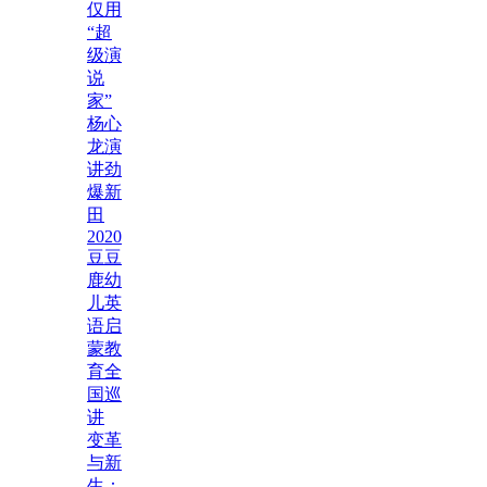
仅用
“超
级演
说
家”
杨心
龙演
讲劲
爆新
田
2020
豆豆
鹿幼
儿英
语启
蒙教
育全
国巡
讲
变革
与新
生：