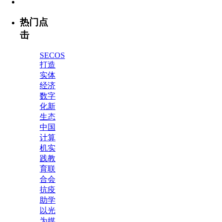
热门点
击
SECOS
打造
实体
经济
数字
化新
生态
中国
计算
机实
践教
育联
合会
抗疫
助学
以光
为媒