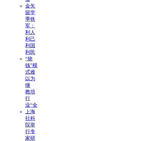
金矢
留学
季铁
军：
利人
利己
利国
利民
“烧
钱”模
式难
以为
继
教培
行
业“全
上海
社科
院举
行专
家研