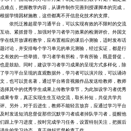
点难点，把握教学内容，从课件制作完善到授课脚本的完成，
根据学情因材施教，这些都离不开信息化技术的支撑。
依托泛雅超星学
习
通平台，可以实现有效的不限时的交流
互动。紧抓督导，加强对学
习
者学
习
效果的检测评价。外国文
学在线开放课程教学，应布置相应的课后小测验，适时发布话
题讨论，并安排每个学
习
单元的单元测验，经过实证，都是行
之有效的一些举措。学
习
者学有所检，学有所验，既是督促，
也是鼓励。同时，建议学
习
者学
习
成果的呈现方式多样化，除
了学
习
平台呈现的直观数据外，学
习
者可以演片段，可以诵诗
文，也可以赏名著，通过平台将音视频作品发送给教师，教师
选择其中的优秀学生成果上传教学章节，为此加设学
习
者优秀
成果专章，真正实现生生互动交流，取长补短，共促共学共
评。另外，对于后进生，教师不能轻言放弃，应通过学
习
平台
及时发送短消息督促那些沉默学
习
者或者掉队学
习
者，提醒他
们跟上学
习
进度，按时完成学
习
任务，设置特别关注，把握后
进生的学
习
动态，真正做好监督检查工作。