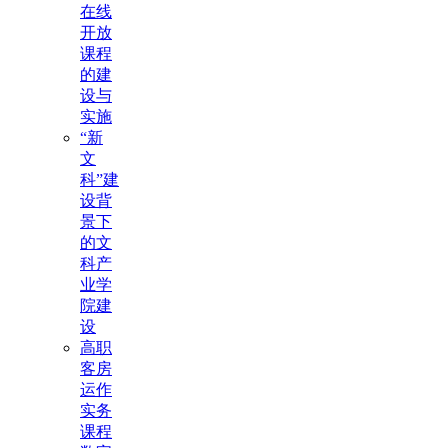
在线
开放
课程
的建
设与
实施
“新
文
科”建
设背
景下
的文
科产
业学
院建
设
高职
客房
运作
实务
课程