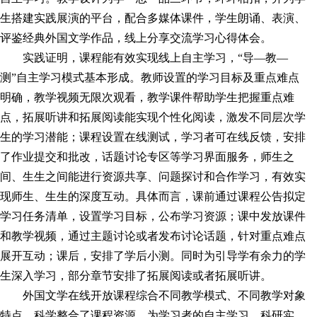
生搭建实践展演的平台，配合多媒体课件，学生朗诵、表演、
评鉴经典外国文学作品，线上分享交流学
习
心得体会。
实践证明，课程能有效实现线上自主学
习
，“导—教—
测”自主学
习
模式基本形成。教师设置的学
习
目标及重点难点
明确，教学视频无限次观看，教学课件帮助学生把握重点难
点，拓展听讲和拓展阅读能实现个性化阅读，激发不同层次学
生的学
习
潜能；课程设置在线测试，学
习
者可在线反馈，安排
了作业提交和批改，话题讨论专区等学
习
界面服务，师生之
间、生生之间能进行资源共享、问题探讨和合作学
习
，有效实
现师生、生生的深度互动。具体而言，课前通过课程公告拟定
学
习
任务清单，设置学
习
目标，公布学
习
资源；课中发放课件
和教学视频，通过主题讨论或者发布讨论话题，针对重点难点
展开互动；课后，安排了学后小测。同时为引导学有余力的学
生深入学
习
，部分章节安排了拓展阅读或者拓展听讲。
外国文学在线开放课程综合不同教学模式、不同教学对象
特点，科学整合了课程资源，为学
习
者的自主学
习
、科研实