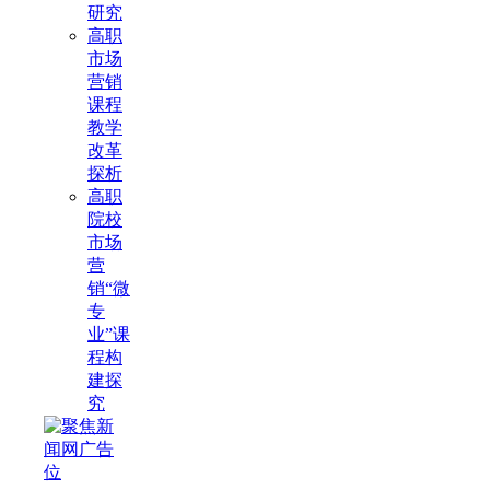
研究
高职
市场
营销
课程
教学
改革
探析
高职
院校
市场
营
销“微
专
业”课
程构
建探
究