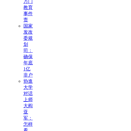
万门
教育
事件
责
国家
发改
委规
划
司：
确保
年底
1亿
非户
协進
大学
对话
上师
大阎
亚
军：
怎样
看