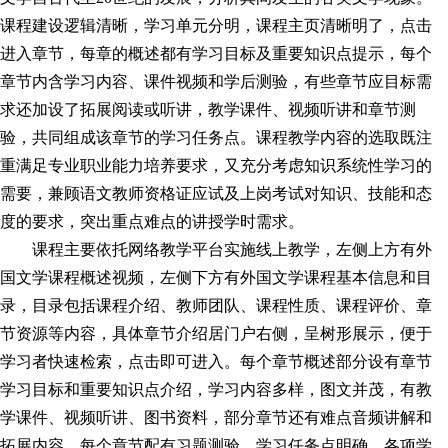
课程建设逻辑清晰，学
习
单元分明，课程主页清晰明了，点击
进入章节，每章的概述都有学
习
目标及重要知识点提示，每个
章节内含学
习
内容、课件视频和学后测验，有些章节应目标需
求还加设了拓展阅读或听讲，教学课件、视频听讲和章节测
验，共同组成该章节的学
习
任务点。课程教学内容的选取既注
重满足专业职业能力培养要求，又充分考虑知识系统性学
习
的
需要，兼顾语文教师资格证应试及上岗考试对知识、技能和态
度的要求，突出重点难点的讲授学时需求。
课程主要依托网络教学平台实施线上教学，左侧上方有外
国文学课程概述视频，左侧下方有外国文学课程基本信息和目
录，目录包括课程介绍、教师团队、课程性质、课程评价、章
节资源等内容，具体章节介绍居门户右侧，呈树形展示，便于
学
习
者快速检索，点击即可进入。每个章节概述部分设有章节
学
习
目标和重要知识点介绍，学
习
内容多样，图文并茂，有教
学课件、视频听讲、图书资料，部分章节还有难点音频讲解和
拓展内容，每个章节配有
习
题测验，学
习
任务点明确，各项学