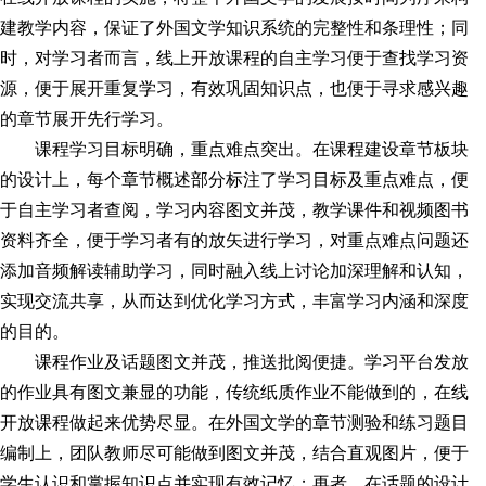
建教学内容，保证了外国文学知识系统的完整性和条理性；同
时，对学
习
者而言，线上开放课程的自主学
习
便于查找学
习
资
源，便于展开重复学
习
，有效巩固知识点，也便于寻求感兴趣
的章节展开先行学
习
。
课程学
习
目标明确，重点难点突出。在课程建设章节板块
的设计上，每个章节概述部分标注了学
习
目标及重点难点，便
于自主学
习
者查阅，学
习
内容图文并茂，教学课件和视频图书
资料齐全，便于学
习
者有的放矢进行学
习
，对重点难点问题还
添加音频解读辅助学
习
，同时融入线上讨论加深理解和认知，
实现交流共享，从而达到优化学
习
方式，丰富学
习
内涵和深度
的目的。
课程作业及话题图文并茂，推送批阅便捷。学
习
平台发放
的作业具有图文兼显的功能，传统纸质作业不能做到的，在线
开放课程做起来优势尽显。在外国文学的章节测验和练
习
题目
编制上，团队教师尽可能做到图文并茂，结合直观图片，便于
学生认识和掌握知识点并实现有效记忆；再者，在话题的设计