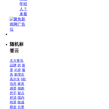
年轻
人？
来看
随机标
签云
北大青鸟
品牌
的
新
宠
45岁
最
高
新理念
高尔夫
8款
信息
家具
感受
领跑
您不
疑点
舒适
国内
纯景
能成
耕农
分类