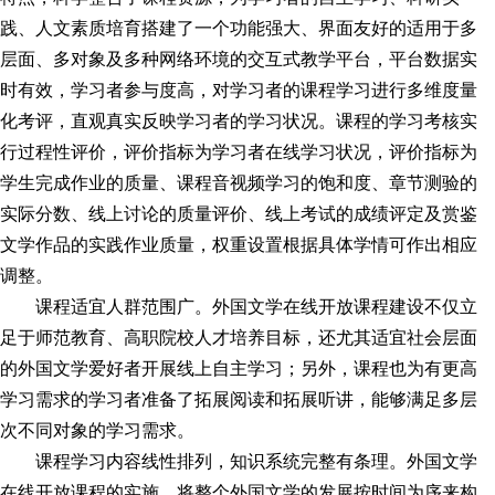
践、人文素质培育搭建了一个功能强大、界面友好的适用于多
层面、多对象及多种网络环境的交互式教学平台，平台数据实
时有效，学
习
者参与度高，对学
习
者的课程学
习
进行多维度量
化考评，直观真实反映学
习
者的学
习
状况。课程的学
习
考核实
行过程性评价，评价指标为学
习
者在线学
习
状况，评价指标为
学生完成作业的质量、课程音视频学
习
的饱和度、章节测验的
实际分数、线上讨论的质量评价、线上考试的成绩评定及赏鉴
文学作品的实践作业质量，权重设置根据具体学情可作出相应
调整。
课程适宜人群范围广。外国文学在线开放课程建设不仅立
足于师范教育、高职院校人才培养目标，还尤其适宜社会层面
的外国文学爱好者开展线上自主学
习
；另外，课程也为有更高
学
习
需求的学
习
者准备了拓展阅读和拓展听讲，能够满足多层
次不同对象的学
习
需求。
课程学
习
内容线性排列，知识系统完整有条理。外国文学
在线开放课程的实施，将整个外国文学的发展按时间为序来构