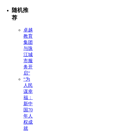
随机推
荐
卓越
教育
集团
与珠
江城
市服
务开
启“
“为
人民
谋幸
福：
新中
国70
年人
权成
就