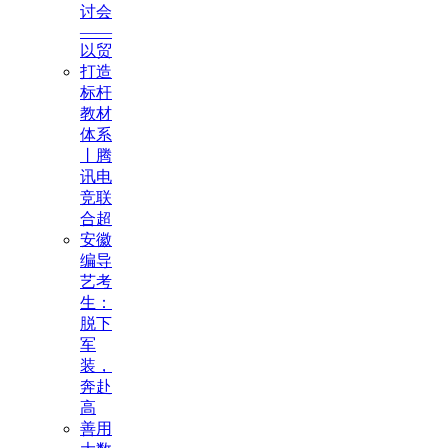
讨会
——
以贸
打造
标杆
教材
体系
丨腾
讯电
竞联
合超
安徽
编导
艺考
生：
脱下
军
装，
奔赴
高
善用