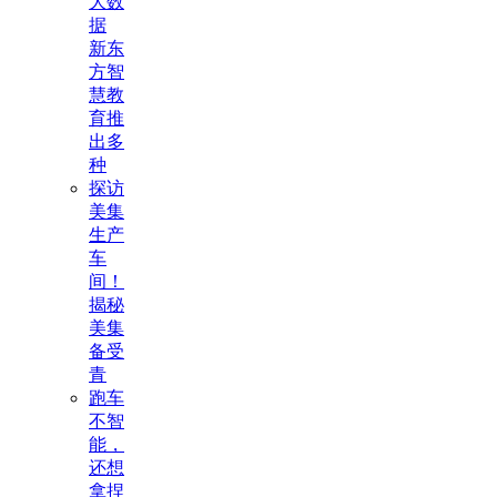
大数
据
新东
方智
慧教
育推
出多
种
探访
美集
生产
车
间！
揭秘
美集
备受
青
跑车
不智
能，
还想
拿捏