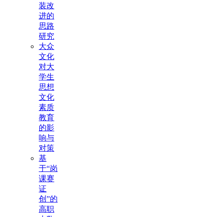
装改
进的
思路
研究
大众
文化
对大
学生
思想
文化
素质
教育
的影
响与
对策
基
于“岗
课赛
证
创”的
高职