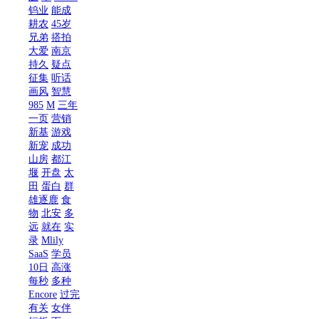
钨业
能成
耕农
45岁
兄弟
搭拍
大爱
南京
持久
疑点
征集
听话
画风
智慧
985
M
三年
一页
营销
新基
游戏
新宠
成功
山房
都江
堰
开盘
太
田
蛋白
群
雄逐鹿
食
物
北安
多
远
就在
实
录
Mlily
SaaS
学员
10日
高涨
每秒
多种
Encore
过完
有关
女伴