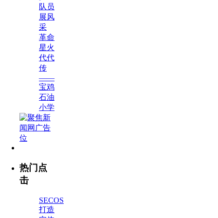
队员
展风
采
革命
星火
代代
传
——
宝鸡
石油
小学
热门点
击
SECOS
打造