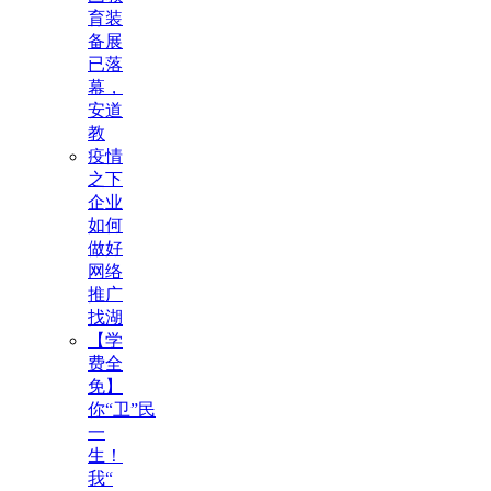
育装
备展
已落
幕，
安道
教
疫情
之下
企业
如何
做好
网络
推广
找湖
【学
费全
免】
你“卫”民
一
生！
我“