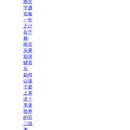
南京
宇通
实验
一年
之计
在于
春|
南京
乐果
双排
键音
乐
如何
让孩
子爱
上英
语？
享誉
世界
的芬
二战
考