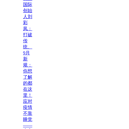
国际
创始
人刘
彩
凤：
打破
传
统、
9月
新
规：
你想
了解
的都
在这
里！
应对
疫情
不靠
睡觉
——