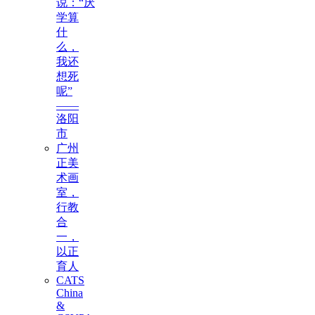
说：“厌
学算
什
么，
我还
想死
呢”
——
洛阳
市
广州
正美
术画
室，
行教
合
一，
以正
育人
CATS
China
&