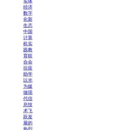
实体
经济
数字
化新
生态
中国
计算
机实
践教
育联
合会
抗疫
助学
以光
为媒
做现
代信
息技
术飞
跃发
展的
热烈