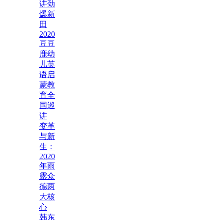
讲劲
爆新
田
2020
豆豆
鹿幼
儿英
语启
蒙教
育全
国巡
讲
变革
与新
生：
2020
年雨
露众
德两
大核
心
韩东