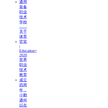
通用
装备
职业
技术
学校
——
关于
体育
官宣
|
Education+
2020
世界
职业
技术
教育
成立
四周
年，
小鹅
通何
以在