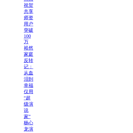
祝贺
共享
师资
用户
突破
100
万
裕然
家庭
反转
记：
从血
泪到
幸福
仅用
“超
级演
说
家”
杨心
龙演