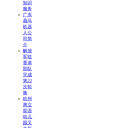
知识
服务
广东
骉马
机器
人公
司简
介
解放
军驻
香港
部队
完成
第22
次轮
换
杭州
惠立
双语
幼儿
园又