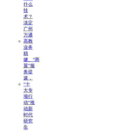
什么
技
术？
淡定
广州
万通
高教
业务
稳
健、“两
翼”服
务提
速，
“十
大专
项行
动”推
动新
时代
研究
生