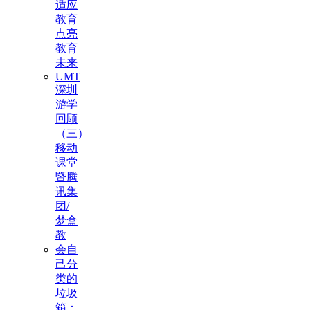
适应
教育
点亮
教育
未来
UMT
深圳
游学
回顾
（三）
移动
课堂
暨腾
讯集
团/
梦盒
教
会自
己分
类的
垃圾
箱：