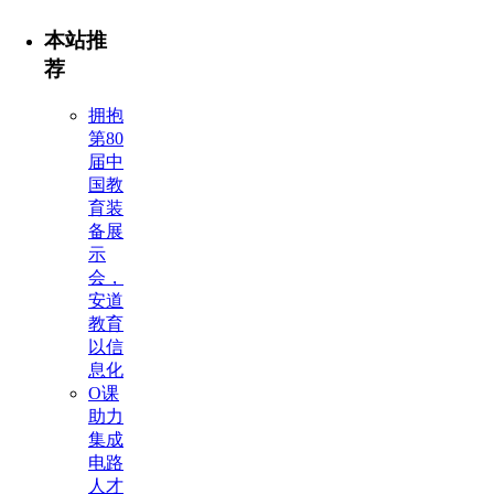
本站推
荐
拥抱
第80
届中
国教
育装
备展
示
会，
安道
教育
以信
息化
O课
助力
集成
电路
人才