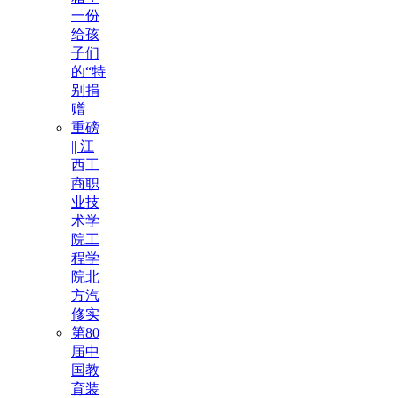
一份
给孩
子们
的“特
别捐
赠
重磅
|| 江
西工
商职
业技
术学
院工
程学
院北
方汽
修实
第80
届中
国教
育装