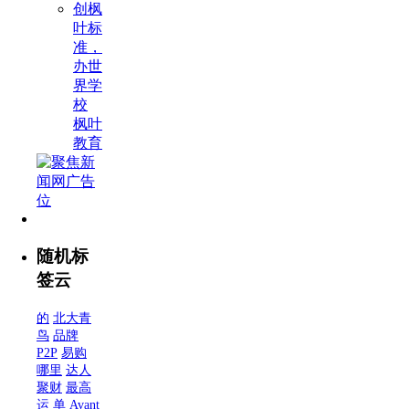
创枫
叶标
准，
办世
界学
校
枫叶
教育
随机标
签云
的
北大青
鸟
品牌
P2P
易购
哪里
达人
聚财
最高
运
单
Avant