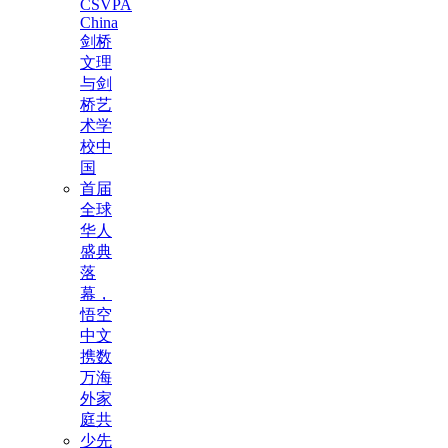
CSVPA
China
剑桥
文理
与剑
桥艺
术学
校中
国
首届
全球
华人
盛典
落
幕，
悟空
中文
携数
万海
外家
庭共
少先