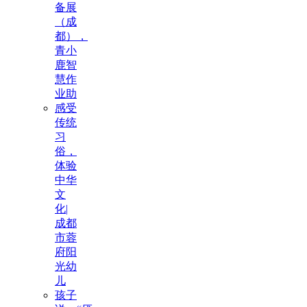
备展
（成
都），
青小
鹿智
慧作
业助
感受
传统
习
俗，
体验
中华
文
化|
成都
市蓉
府阳
光幼
儿
孩子