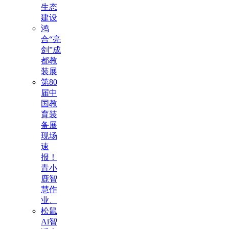
生态
建设
鸿
合“亮
剑”成
都教
装展
第80
届中
国教
育装
备展
现场
速
报！
青小
鹿智
慧作
业、
松鼠
Ai智