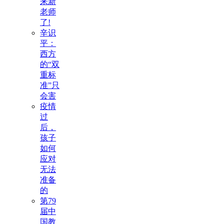
来新
老师
了!
辛识
平：
西方
的“双
重标
准”只
会害
疫情
过
后，
孩子
如何
应对
无法
准备
的
第79
届中
国教