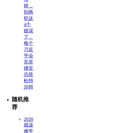
研，
别再
犯这
4个
错误
了，
每个
习近
平会
见菲
律宾
总统
杜特
尔特
随机推
荐
2020
就业
难学