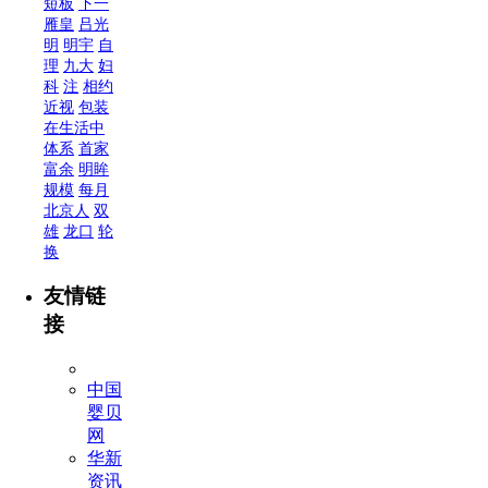
短板
下一
雁皇
吕光
明
明宇
自
理
九大
妇
科
注
相约
近视
包装
在生活中
体系
首家
富余
明眸
规模
每月
北京人
双
雄
龙口
轮
换
友情链
接
中国
婴贝
网
华新
资讯