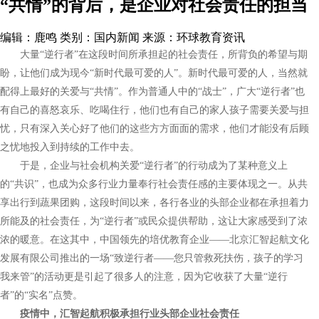
“共情”的背后，是企业对社会责任的担当
编辑：鹿鸣
类别：国内新闻
来源：环球教育资讯
大量
“逆行者”在这段时间所承担起的社会责任，所背负的希望与期
盼，让他们成为现今“新时代最可爱的人”。新时代最可爱的人，当然就
配得上最好的关爱与“共情”。作为普通人中的“战士”，广
大
“逆行者”也
有自己的喜怒哀乐、吃喝住行，他们也有自己的家人孩子需要关爱与担
忧，只有深入关心好了他们的这些方方面面的需求，他们才能没有后顾
之忧地投入到持续的工作中去。
于是，企业与社会机构关爱“逆行者”
的行动成为了某种意义上
的
“共识”，也成为众多行业力量奉行社会责任感的主要体现之一。从共
享出行到蔬果团购，这段时间以来，各行各业的头部企业都在承担着力
所能及的社会责任，为“逆行者”或民众提供帮助，这让大家感受到了浓
浓的暖意。在这其中，中国领先的
培优教育企业
——
北京汇智起航文化
发展有限公司推出的一场
“致逆行者——您只管救死扶伤，孩子的学习
我来管”的活动更是引起了很多人的注意，因为它收获了大量“逆行
者”
的
“实名”点赞。
疫情中，
汇智起航
积极承担行业头部企业社会责任