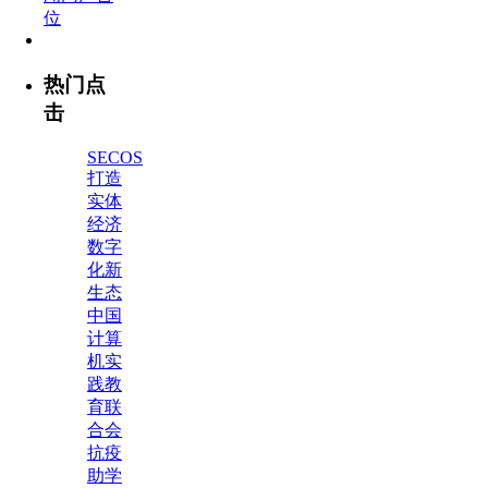
热门点
击
SECOS
打造
实体
经济
数字
化新
生态
中国
计算
机实
践教
育联
合会
抗疫
助学