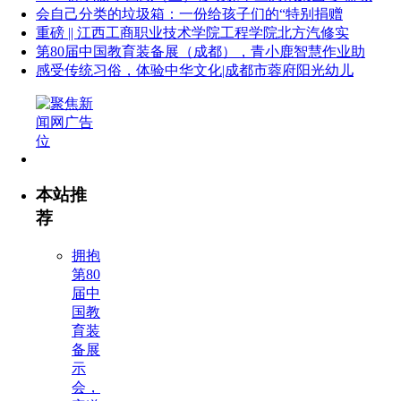
会自己分类的垃圾箱：一份给孩子们的“特别捐赠
重磅 || 江西工商职业技术学院工程学院北方汽修实
第80届中国教育装备展（成都），青小鹿智慧作业助
感受传统习俗，体验中华文化|成都市蓉府阳光幼儿
本站推
荐
拥抱
第80
届中
国教
育装
备展
示
会，