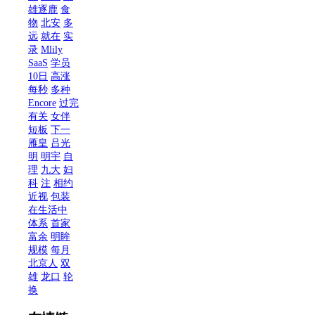
雄逐鹿
食
物
北安
多
远
就在
实
录
Mlily
SaaS
学员
10日
高涨
每秒
多种
Encore
过完
有关
女伴
短板
下一
雁皇
吕光
明
明宇
自
理
九大
妇
科
注
相约
近视
包装
在生活中
体系
首家
富余
明眸
规模
每月
北京人
双
雄
龙口
轮
换