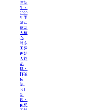
与新
生：
2020
年雨
露众
德两
大核
心
韩东
国际
创始
人刘
彩
凤：
打破
传
统、
9月
新
规：
你想