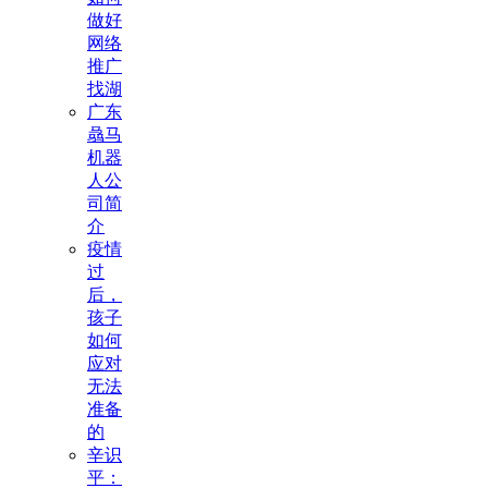
做好
网络
推广
找湖
广东
骉马
机器
人公
司简
介
疫情
过
后，
孩子
如何
应对
无法
准备
的
辛识
平：