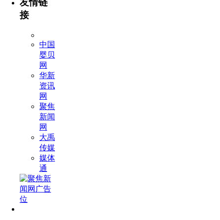
友情链
接
中国
婴贝
网
华新
资讯
网
聚焦
新闻
网
大禹
传媒
媒体
通