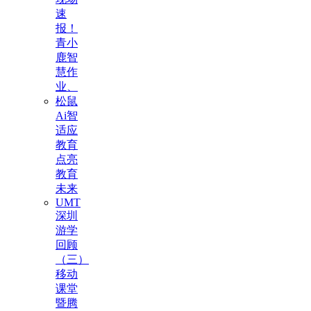
速
报！
青小
鹿智
慧作
业、
松鼠
Ai智
适应
教育
点亮
教育
未来
UMT
深圳
游学
回顾
（三）
移动
课堂
暨腾