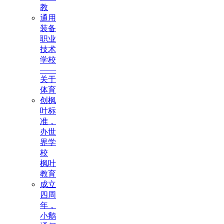
教
通用
装备
职业
技术
学校
——
关于
体育
创枫
叶标
准，
办世
界学
校
枫叶
教育
成立
四周
年，
小鹅