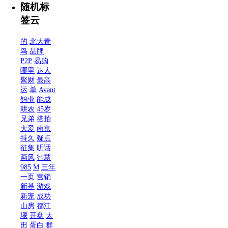
随机标
签云
的
北大青
鸟
品牌
P2P
易购
哪里
达人
聚财
最高
运
单
Avant
钨业
能成
耕农
45岁
兄弟
搭拍
大爱
南京
持久
疑点
征集
听话
画风
智慧
985
M
三年
一页
营销
新基
游戏
新宠
成功
山房
都江
堰
开盘
太
田
蛋白
群