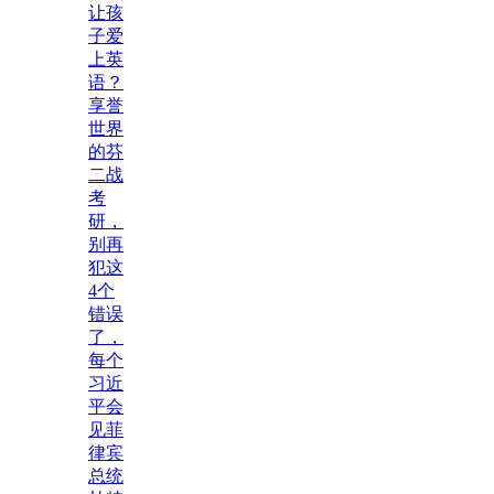
让孩
子爱
上英
语？
享誉
世界
的芬
二战
考
研，
别再
犯这
4个
错误
了，
每个
习近
平会
见菲
律宾
总统