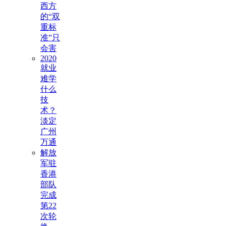
西方
的“双
重标
准”只
会害
2020
就业
难学
什么
技
术？
淡定
广州
万通
解放
军驻
香港
部队
完成
第22
次轮