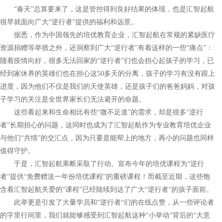
“春天”总算要来了，这是管控得到良好结果的体现，也是汇智起航
很早就面向广大“逆行者”提供的福利和远景。
据悉，作为中国领先的培优教育企业，汇智起航在常规的紧缺医疗
资源捐赠等举措之外，还洞察到广大“逆行者”
有着这样的一些
“痛点”：
随着疫情向好，很多无法回家的“逆行者”们也会担心起孩子的学习，已
经到家休养的英雄们也在担心这50
多天的分离，孩子的学习有没有跟上
进度，
因为他们不仅是我们的天使英雄，还是孩子们的爸爸妈妈，对孩
子学习的关注是全世界家长们无法避开的命题。
这些看起来和生命相比
有些
“微不足道”的需求，却是很多“逆行
者”长期担心的问题，这同时也成为了汇智起航作为专业教育培优企业
与他
们
“共情”的交汇点，因为只要是能帮上的地方，再小的问题也同样
值得守护。
于是，汇智起航果断采取了行动。宣布今年的培优课程为“逆行
者”
提供
“免费赠送一年份培优课程”的重磅课程！而截至近期，这些饱
含着汇智起航
关爱的
“课程”已经陆续到达了广大“逆行者”的孩子面前。
此举更是引发了大量学员和“逆行者“们的在线点赞，从一些评论者
的字里行间里，我们就能够感受到汇智起航
这种
“小举动”背后的“大意