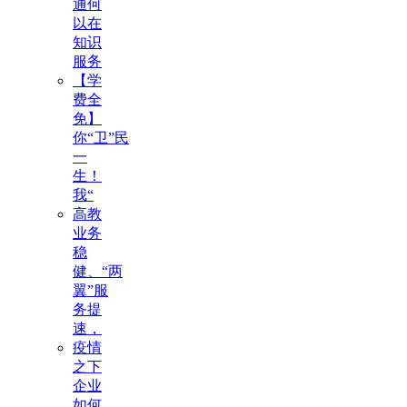
通何
以在
知识
服务
【学
费全
免】
你“卫”民
一
生！
我“
高教
业务
稳
健、“两
翼”服
务提
速，
疫情
之下
企业
如何