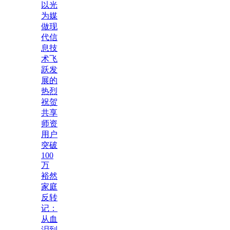
以光
为媒
做现
代信
息技
术飞
跃发
展的
热烈
祝贺
共享
师资
用户
突破
100
万
裕然
家庭
反转
记：
从血
泪到