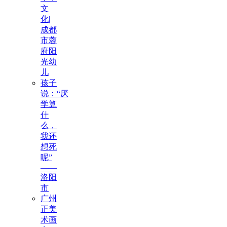
文
化|
成都
市蓉
府阳
光幼
儿
孩子
说：“厌
学算
什
么，
我还
想死
呢”
——
洛阳
市
广州
正美
术画