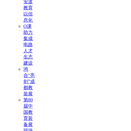
安道
教育
以信
息化
O课
助力
集成
电路
人才
生态
建设
鸿
合“亮
剑”成
都教
装展
第80
届中
国教
育装
备展
现场