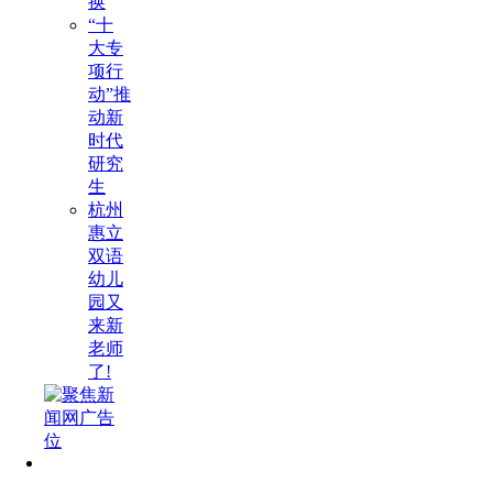
换
“十
大专
项行
动”推
动新
时代
研究
生
杭州
惠立
双语
幼儿
园又
来新
老师
了!