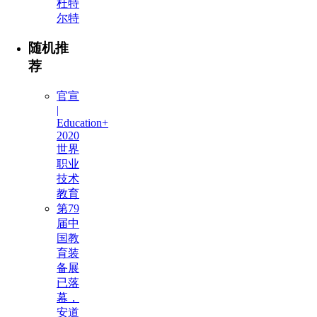
杜特
尔特
随机推
荐
官宣
|
Education+
2020
世界
职业
技术
教育
第79
届中
国教
育装
备展
已落
幕，
安道