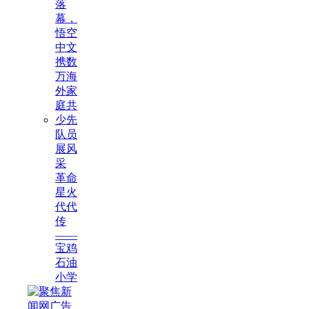
落
幕，
悟空
中文
携数
万海
外家
庭共
少先
队员
展风
采
革命
星火
代代
传
——
宝鸡
石油
小学