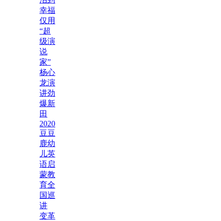
幸福
仅用
“超
级演
说
家”
杨心
龙演
讲劲
爆新
田
2020
豆豆
鹿幼
儿英
语启
蒙教
育全
国巡
讲
变革