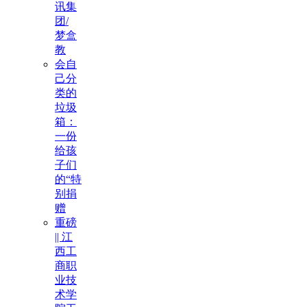
讯集
团/
梦盒
教
会自
己分
类的
垃圾
箱：
一份
给孩
子们
的“特
别捐
赠
重磅
|| 江
西工
商职
业技
术学