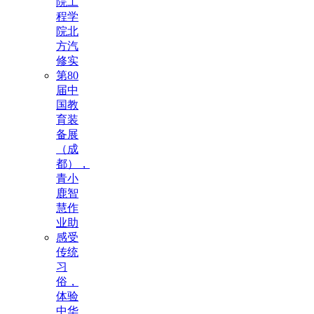
院工
程学
院北
方汽
修实
第80
届中
国教
育装
备展
（成
都），
青小
鹿智
慧作
业助
感受
传统
习
俗，
体验
中华