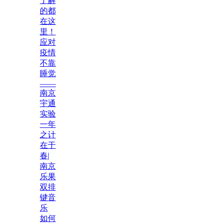
了解
的都
在这
里！
应对
疫情
不靠
睡觉
——
南京
宇通
实验
一年
之计
在于
春|
南京
乐果
双排
键音
乐
如何