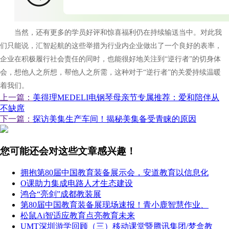
当然，还有更多的学员好评和惊喜福利仍在持续输送当中。对此我
们只能说，汇智起航的这些举措为行业内企业做出了一个良好的表率，
企业在积极履行社会责任的同时，也能很好地关注到“逆行者”的切身体
会，想他人之所想，帮他人之所需，这种对于“逆行者”的关爱持续温暖
着我们。
上一篇：
美得理MEDELI电钢琴母亲节专属推荐：爱和陪伴从
不缺席
下一篇：
探访美集生产车间！揭秘美集备受青睐的原因
您可能还会对这些文章感兴趣！
拥抱第80届中国教育装备展示会，安道教育以信息化
O课助力集成电路人才生态建设
鸿合“亮剑”成都教装展
第80届中国教育装备展现场速报！青小鹿智慧作业、
松鼠Ai智适应教育点亮教育未来
UMT深圳游学回顾（三）移动课堂暨腾讯集团/梦盒教