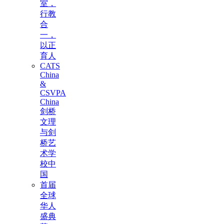
室，
行教
合
一，
以正
育人
CATS
China
&
CSVPA
China
剑桥
文理
与剑
桥艺
术学
校中
国
首届
全球
华人
盛典