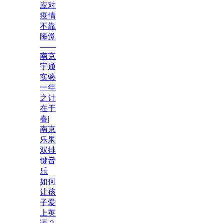
应对
疫情
不靠
睡觉
——
南京
宇通
实验
一年
之计
在于
春|
南京
乐果
双排
键音
乐
如何
让孩
子爱
上英