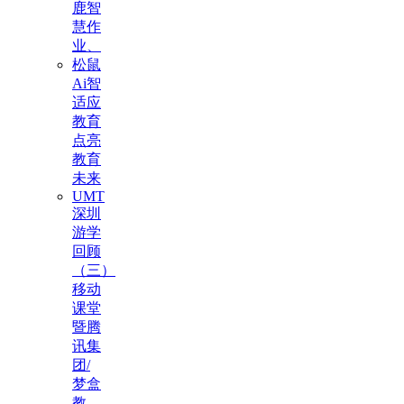
鹿智
慧作
业、
松鼠
Ai智
适应
教育
点亮
教育
未来
UMT
深圳
游学
回顾
（三）
移动
课堂
暨腾
讯集
团/
梦盒
教