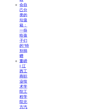
会自
己分
类的
垃圾
箱：
一份
给孩
子们
的“特
别捐
赠
重磅
|| 江
西工
商职
业技
术学
院工
程学
院北
方汽