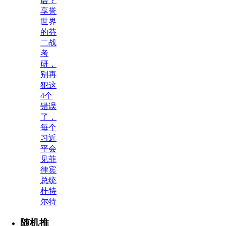
语？
享誉
世界
的芬
二战
考
研，
别再
犯这
4个
错误
了，
每个
习近
平会
见菲
律宾
总统
杜特
尔特
随机推