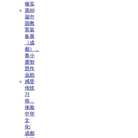
修实
第80
届中
国教
育装
备展
（成
都），
青小
鹿智
慧作
业助
感受
传统
习
俗，
体验
中华
文
化|
成都