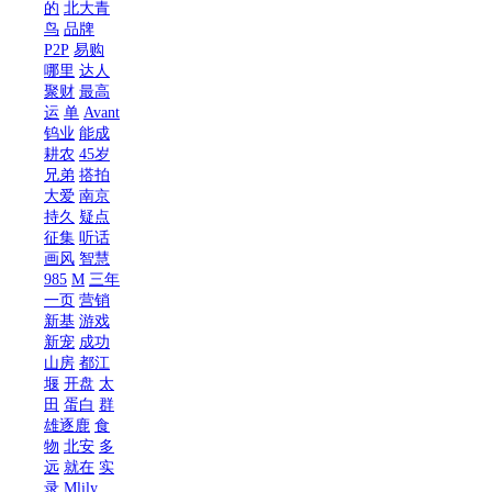
的
北大青
鸟
品牌
P2P
易购
哪里
达人
聚财
最高
运
单
Avant
钨业
能成
耕农
45岁
兄弟
搭拍
大爱
南京
持久
疑点
征集
听话
画风
智慧
985
M
三年
一页
营销
新基
游戏
新宠
成功
山房
都江
堰
开盘
太
田
蛋白
群
雄逐鹿
食
物
北安
多
远
就在
实
录
Mlily