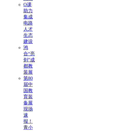
O课
助力
集成
电路
人才
生态
建设
鸿
合“亮
剑”成
都教
装展
第80
届中
国教
育装
备展
现场
速
报！
青小