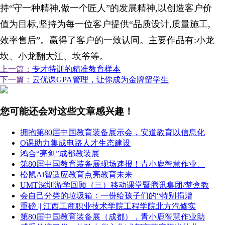
持“守一种精神,做一个匠人”的发展精神,以创造客户价
值为目标,坚持为每一位客户提供“品质设计,质量施工,
效率售后”。赢得了客户的一致认同。主要作品有:小龙
坎、小龙翻大江、坎爷等。
上一篇：
专才特训的精准教育样本
下一篇：
云优课GPA管理，让你成为金牌留学生
您可能还会对这些文章感兴趣！
拥抱第80届中国教育装备展示会，安道教育以信息化
O课助力集成电路人才生态建设
鸿合“亮剑”成都教装展
第80届中国教育装备展现场速报！青小鹿智慧作业、
松鼠Ai智适应教育点亮教育未来
UMT深圳游学回顾（三）移动课堂暨腾讯集团/梦盒教
会自己分类的垃圾箱：一份给孩子们的“特别捐赠
重磅 || 江西工商职业技术学院工程学院北方汽修实
第80届中国教育装备展（成都），青小鹿智慧作业助