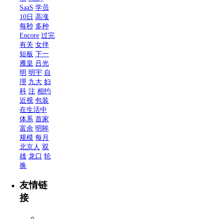
SaaS
学员
10日
高涨
每秒
多种
Encore
过完
有关
女伴
短板
下一
雁皇
吕光
明
明宇
自
理
九大
妇
科
注
相约
近视
包装
在生活中
体系
首家
富余
明眸
规模
每月
北京人
双
雄
龙口
轮
换
友情链
接