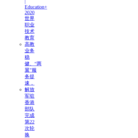
|
Education+
2020
世界
职业
技术
教育
高教
业务
稳
健、“两
翼”服
务提
速，
解放
军驻
香港
部队
完成
第22
次轮
换