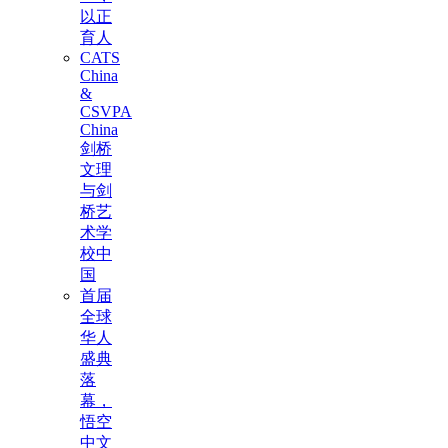
以正
育人
CATS
China
&
CSVPA
China
剑桥
文理
与剑
桥艺
术学
校中
国
首届
全球
华人
盛典
落
幕，
悟空
中文