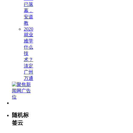
已落
幕，
安道
教
2020
就业
难学
什么
技
术？
淡定
广州
万通
随机标
签云