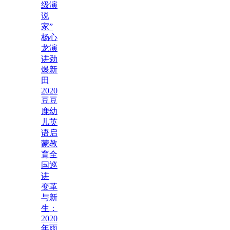
级演
说
家”
杨心
龙演
讲劲
爆新
田
2020
豆豆
鹿幼
儿英
语启
蒙教
育全
国巡
讲
变革
与新
生：
2020
年雨