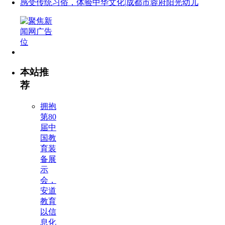
感受传统习俗，体验中华文化|成都市蓉府阳光幼儿
本站推
荐
拥抱
第80
届中
国教
育装
备展
示
会，
安道
教育
以信
息化