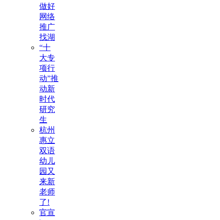
做好
网络
推广
找湖
“十
大专
项行
动”推
动新
时代
研究
生
杭州
惠立
双语
幼儿
园又
来新
老师
了!
官宣