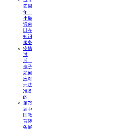
成立
四周
年，
小鹅
通何
以在
知识
服务
疫情
过
后，
孩子
如何
应对
无法
准备
的
第79
届中
国教
育装
备展