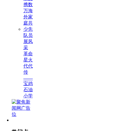
携数
万海
外家
庭共
少先
队员
展风
采
革命
星火
代代
传
——
宝鸡
石油
小学