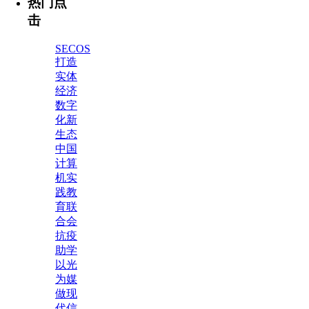
热门点
击
SECOS
打造
实体
经济
数字
化新
生态
中国
计算
机实
践教
育联
合会
抗疫
助学
以光
为媒
做现
代信