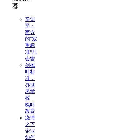
荐
辛识
平：
西方
的“双
重标
准”只
会害
创枫
叶标
准，
办世
界学
校
枫叶
教育
疫情
之下
企业
如何