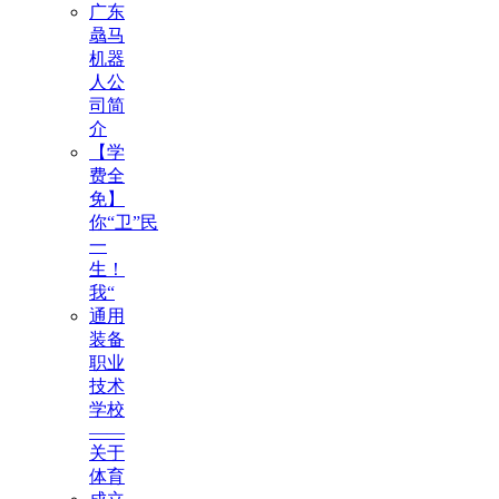
广东
骉马
机器
人公
司简
介
【学
费全
免】
你“卫”民
一
生！
我“
通用
装备
职业
技术
学校
——
关于
体育