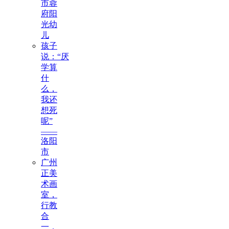
市蓉
府阳
光幼
儿
孩子
说：“厌
学算
什
么，
我还
想死
呢”
——
洛阳
市
广州
正美
术画
室，
行教
合
一，