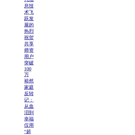
息技
术飞
跃发
展的
热烈
祝贺
共享
师资
用户
突破
100
万
裕然
家庭
反转
记：
从血
泪到
幸福
仅用
“超