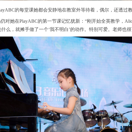
e在PlayABC的每堂课她都会安静地在教室外等待着，偶尔，还透
仍对她在PlayABC的第一节课记忆犹新：“刚开始全英教学，A
老师说什么，就摊手做了一个‘我不明白’的动作。特别可爱。老师也很