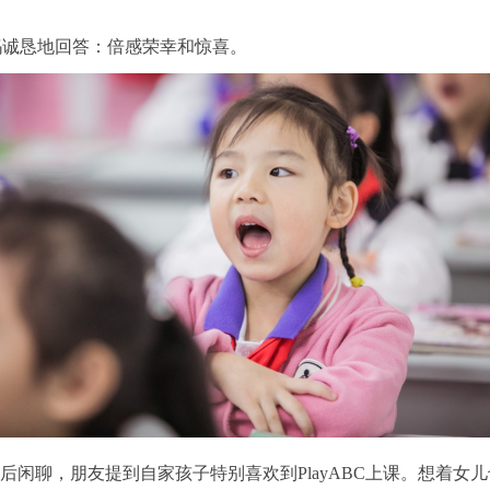
ce妈妈诚恳地回答：倍感荣幸和惊喜。
余饭后闲聊，朋友提到自家孩子特别喜欢到PlayABC上课。想着女