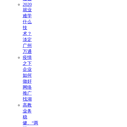
2020
就业
难学
什么
技
术？
淡定
广州
万通
疫情
之下
企业
如何
做好
网络
推广
找湖
高教
业务
稳
健、“两