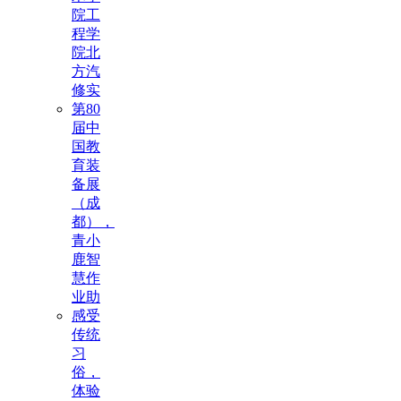
院工
程学
院北
方汽
修实
第80
届中
国教
育装
备展
（成
都），
青小
鹿智
慧作
业助
感受
传统
习
俗，
体验