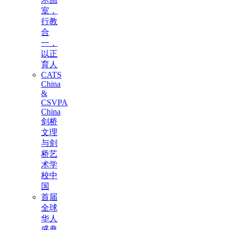
室，
行教
合
一，
以正
育人
CATS
China
&
CSVPA
China
剑桥
文理
与剑
桥艺
术学
校中
国
首届
全球
华人
盛典