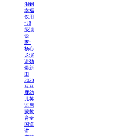
泪到
幸福
仅用
“超
级演
说
家”
杨心
龙演
讲劲
爆新
田
2020
豆豆
鹿幼
儿英
语启
蒙教
育全
国巡
讲