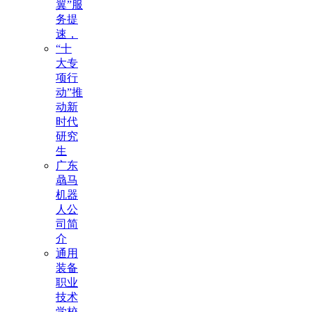
翼”服
务提
速，
“十
大专
项行
动”推
动新
时代
研究
生
广东
骉马
机器
人公
司简
介
通用
装备
职业
技术
学校