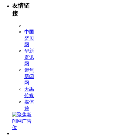
友情链
接
中国
婴贝
网
华新
资讯
网
聚焦
新闻
网
大禹
传媒
媒体
通