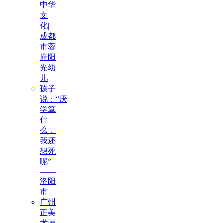
中华
文
化|
成都
市蓉
府阳
光幼
儿
孩子
说：“厌
学算
什
么，
我还
想死
呢”
——
洛阳
市
广州
正美
术画