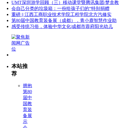
UMT深圳游学回顾（三）移动课堂暨腾讯集团/梦盒教
会自己分类的垃圾箱：一份给孩子们的“特别捐赠
重磅 || 江西工商职业技术学院工程学院北方汽修实
第80届中国教育装备展（成都），青小鹿智慧作业助
感受传统习俗，体验中华文化|成都市蓉府阳光幼儿
本站推
荐
拥抱
第80
届中
国教
育装
备展
示
会，