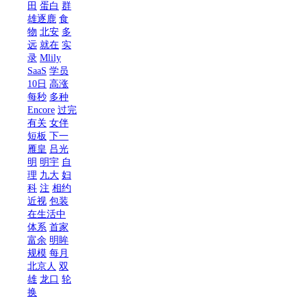
田
蛋白
群
雄逐鹿
食
物
北安
多
远
就在
实
录
Mlily
SaaS
学员
10日
高涨
每秒
多种
Encore
过完
有关
女伴
短板
下一
雁皇
吕光
明
明宇
自
理
九大
妇
科
注
相约
近视
包装
在生活中
体系
首家
富余
明眸
规模
每月
北京人
双
雄
龙口
轮
换