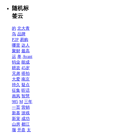
随机标
签云
的
北大青
鸟
品牌
P2P
易购
哪里
达人
聚财
最高
运
单
Avant
钨业
能成
耕农
45岁
兄弟
搭拍
大爱
南京
持久
疑点
征集
听话
画风
智慧
985
M
三年
一页
营销
新基
游戏
新宠
成功
山房
都江
堰
开盘
太