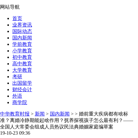
网站导航
首页
业界资讯
国际动态
国内新闻
学前教育
小学教育
初中教育
高中教育
大学教育
考研
出国留学
财经会计
外语
商学院
中华教育时报
>
新闻
>
国内新闻
> > 婚前重大疾病都有啥标
准？离婚冷静期能起啥作用？抚养探视孩子怎么最有利？——
全国人大常委会组成人员热议民法典婚姻家庭编草案
19-10-23 09:36