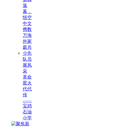
落
幕，
悟空
中文
携数
万海
外家
庭共
少先
队员
展风
采
革命
星火
代代
传
——
宝鸡
石油
小学