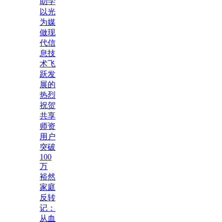
助学
以光
为媒
做现
代信
息技
术飞
跃发
展的
热烈
祝贺
共享
师资
用户
突破
100
万
裕然
家庭
反转
记：
从血