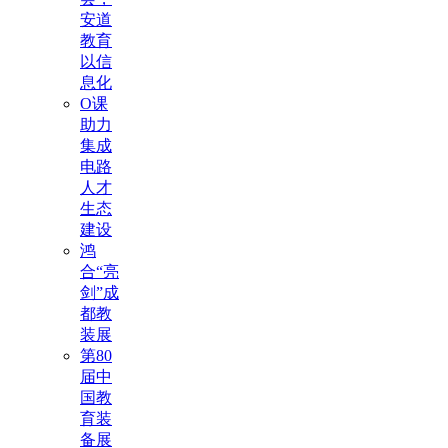
安道
教育
以信
息化
O课
助力
集成
电路
人才
生态
建设
鸿
合“亮
剑”成
都教
装展
第80
届中
国教
育装
备展