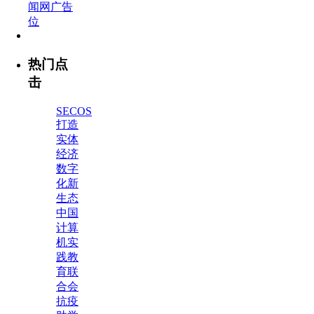
热门点
击
SECOS
打造
实体
经济
数字
化新
生态
中国
计算
机实
践教
育联
合会
抗疫