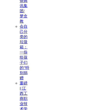
暨腾
讯集
团/
梦盒
教
会自
己分
类的
垃圾
箱：
一份
给孩
子们
的“特
别捐
赠
重磅
|| 江
西工
商职
业技
术学