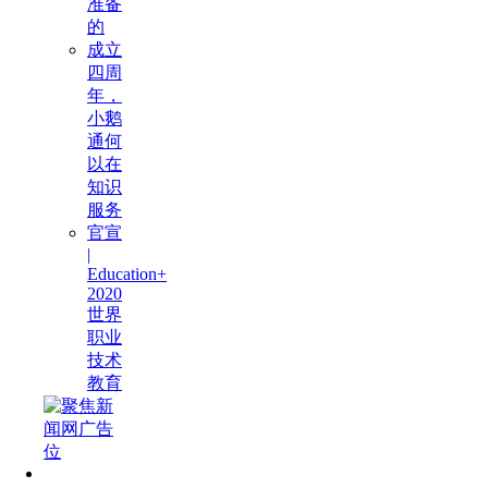
准备
的
成立
四周
年，
小鹅
通何
以在
知识
服务
官宣
|
Education+
2020
世界
职业
技术
教育