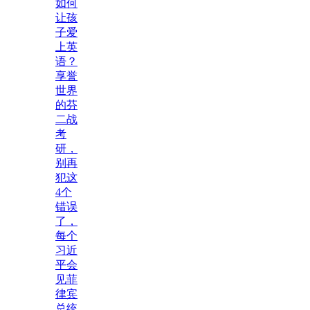
如何
让孩
子爱
上英
语？
享誉
世界
的芬
二战
考
研，
别再
犯这
4个
错误
了，
每个
习近
平会
见菲
律宾
总统