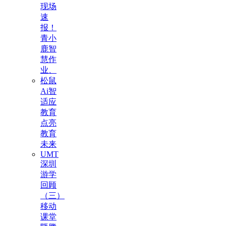
现场
速
报！
青小
鹿智
慧作
业、
松鼠
Ai智
适应
教育
点亮
教育
未来
UMT
深圳
游学
回顾
（三）
移动
课堂