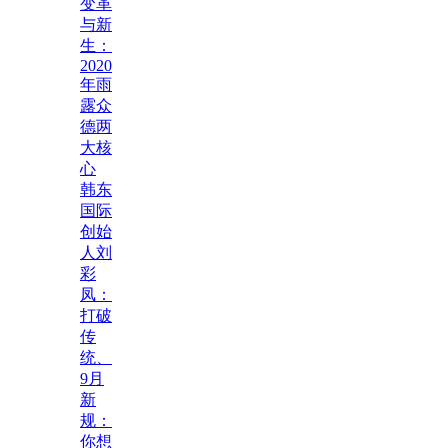
变革
与新
生：
2020
年雨
露众
德两
大核
心
韩东
国际
创始
人刘
彩
凤：
打破
传
统、
9月
新
规：
你想