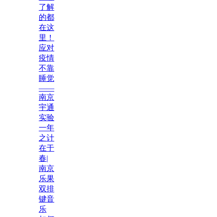
了解
的都
在这
里！
应对
疫情
不靠
睡觉
——
南京
宇通
实验
一年
之计
在于
春|
南京
乐果
双排
键音
乐