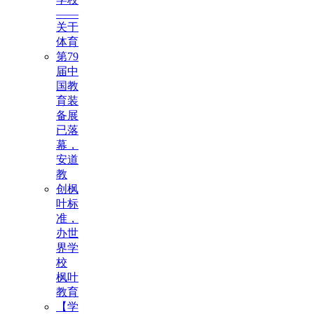
——
关于
体育
第79
届中
国教
育装
备展
已落
幕，
安道
教
创枫
叶标
准，
办世
界学
校
枫叶
教育
【学