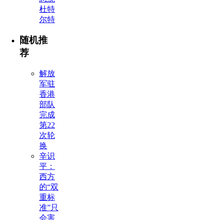
杜特
尔特
随机推
荐
解放
军驻
香港
部队
完成
第22
次轮
换
辛识
平：
西方
的“双
重标
准”只
会害