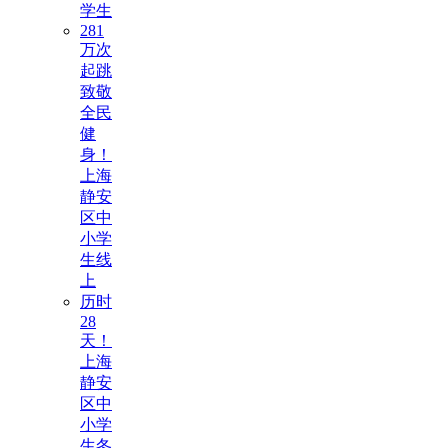
学生
281
万次
起跳
致敬
全民
健
身！
上海
静安
区中
小学
生线
上
历时
28
天！
上海
静安
区中
小学
生冬