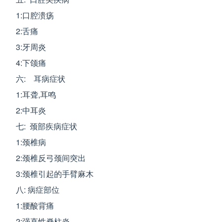
1:口腔溃疡
2:舌痛
3:牙周炎
4:下颌痛
六: 耳病症状
1:耳聋,耳鸣
2:中耳炎
七: 颈部疾病症状
1:颈椎病
2:颈椎反弓颈间突出
3:颈椎引起的手臂麻木
八: 病症部位
1:腰酸背痛
2:强直性脊柱炎