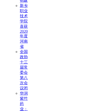
创建
新乡
职业
技术
学院
喜获
2020
年度
河南
省
全国
政协
十三
届常
委会
第八
次会
议闭
华润
紫竹
药
业：