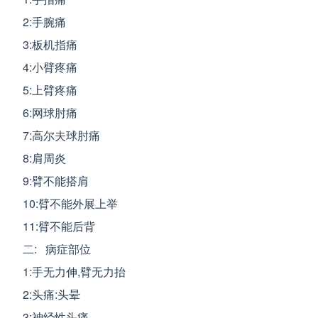
2:手腕痛
3:板机指痛
4:小臂疼痛
5:上臂疼痛
6:网球肘痛
7:高尔夫球肘痛
8:肩周炎
9:臂不能搭肩
10:臂不能外展上举
11:臂不能后背
二: 病症部位
1:手无力伸,臂无力抬
2:头痛:头晕
3:神经性头痛