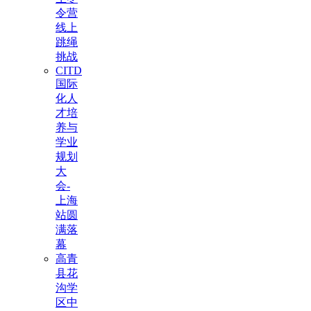
令营
线上
跳绳
挑战
CITD
国际
化人
才培
养与
学业
规划
大
会-
上海
站圆
满落
幕
高青
县花
沟学
区中