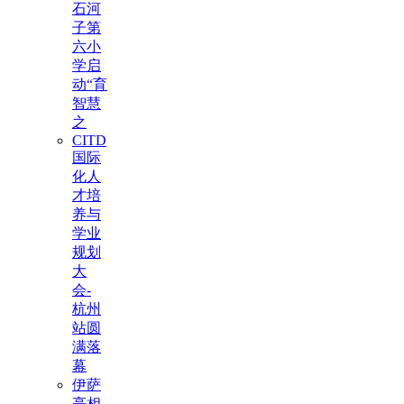
石河
子第
六小
学启
动“育
智慧
之
CITD
国际
化人
才培
养与
学业
规划
大
会-
杭州
站圆
满落
幕
伊萨
亮相