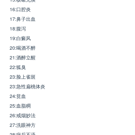
16:口腔炎
17:鼻子出血
18:腹泻
19:白癜风
20:喝酒不醉
21:酒醉立醒
22:狐臭
23:脸上雀斑
23:急性扁桃体炎
24:贫血
25:血脂稠
26:戒烟妙法
27:洗眼神方
28:病后不语