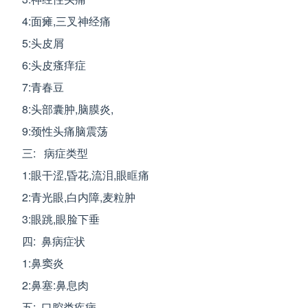
4:面瘫,三叉神经痛
5:头皮屑
6:头皮瘙痒症
7:青春豆
8:头部囊肿,脑膜炎,
9:颈性头痛脑震荡
三: 病症类型
1:眼干涩,昏花,流泪,眼眶痛
2:青光眼,白内障,麦粒肿
3:眼跳,眼脸下垂
四: 鼻病症状
1:鼻窦炎
2:鼻塞:鼻息肉
五: 口腔类疾病