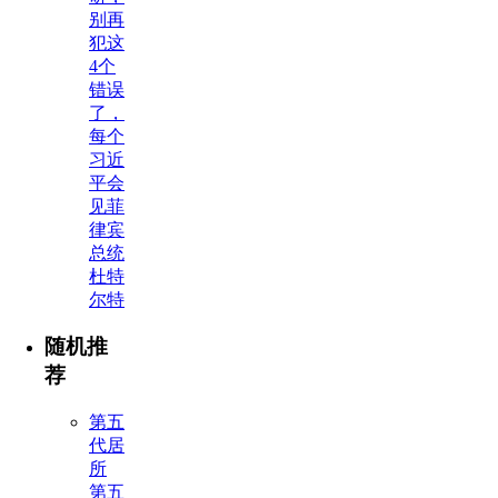
别再
犯这
4个
错误
了，
每个
习近
平会
见菲
律宾
总统
杜特
尔特
随机推
荐
第五
代居
所
第五