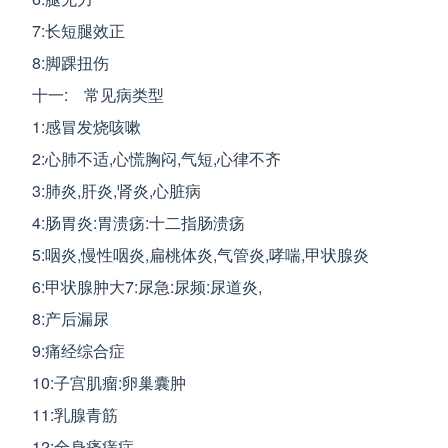
7:长短腿效正
8:脚踝扭伤
十一: 常见病类型
1:感冒发烧咳嗽
2:心肺不适,心慌胸闷,气短,心律不齐
3:肺炎,肝炎,肾炎,心脏病
4:肠胃炎:胃溃疡:十二指肠溃疡
5:咽炎,慢性咽炎,扁桃体炎,气管炎,哮喘,甲状腺炎
6:甲状腺肿大7:尿急:尿频:尿道炎,
8:产后漏尿
9:痛经综合症
10:子宫肌瘤:卵巢囊肿
11:乳腺青筋
12:全身瘙痒症