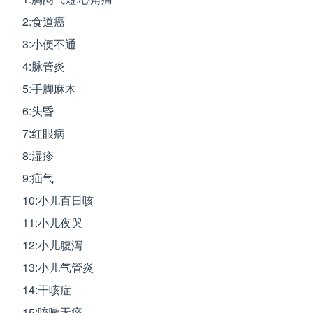
2:食道癌
3:小便不通
4:脉管炎
5:手脚麻木
6:头昏
7:红眼病
8:湿疹
9:疝气
10:小儿百日咳
11:小儿夜哭
12:小儿腹泻
13:小儿气管炎
14:干咳症
15:咳嗽无痰