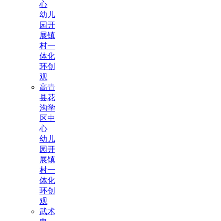
心
幼儿
园开
展镇
村一
体化
环创
观
高青
县花
沟学
区中
心
幼儿
园开
展镇
村一
体化
环创
观
武术