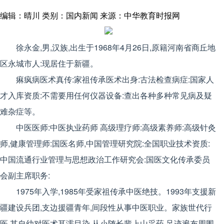
编辑：晴川
类别：国内新闻
来源：中华教育时报网
徐永金,男,汉族,出生于1968年4月26日,原籍河南省商丘地
区永城市人:现居住于新疆。
痳疯病医术真传:家祖传承医术出身:古法检查病症:国家人
才入库资质:不需要用任何仪器设备:查出各种多种常见病及疑
难杂症等。
中医医师:中医执业药师 高级理疗师:高级素养师:高级针灸
师,健康管理师:国医名师,中国管理研究院:全国职业技术资质:
中国流通行业管理与思想政治工作研究会:国医文化传承委员
会副主席职务:
1975年入学,1985年受家祖传承中医绝技。1993年支援新
疆建设兵团,支边援疆青年,间段性从事中医职业。家族世代行
医,其自幼对医术耳濡目染,从小随长辈上山采药,足迹遍布周围