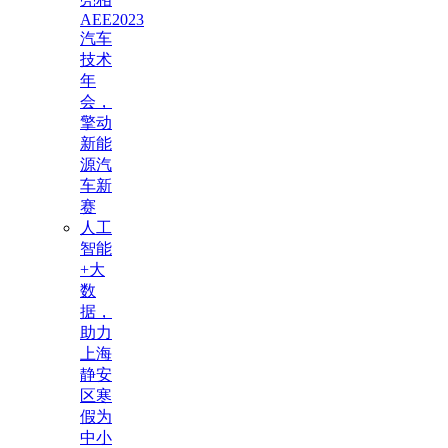
AEE2023
汽车
技术
年
会，
擎动
新能
源汽
车新
赛
人工
智能
+大
数
据，
助力
上海
静安
区寒
假为
中小