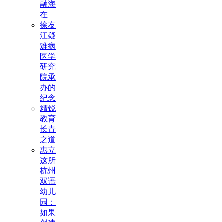
融海
在
徐友
江疑
难病
医学
研究
院承
办的
纪念
精锐
教育
长青
之道
惠立
这所
杭州
双语
幼儿
园：
如果