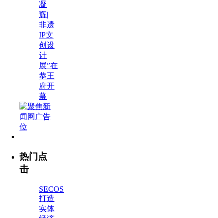
凝
辉|
非遗
IP文
创设
计
展”在
恭王
府开
幕
热门点
击
SECOS
打造
实体