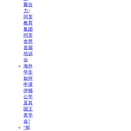
聚合
力 |
同芙
教育
集团
同芙
舍慧
首届
培训
会
海外
学生
如何
申请
伊顿
公学
及其
国王
奖学
金?
“郝