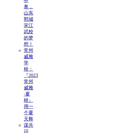
申
奥，
山东
郓城
宋江
武校
的梦
想！
常州
威雅
学
校：
『2023
常州
威雅
·夏
校』
用一
个夏
天释
谋共
识