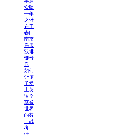
宇通
实验
一年
之计
在于
春|
南京
乐果
双排
键音
乐
如何
让孩
子爱
上英
语？
享誉
世界
的芬
二战
考
研，