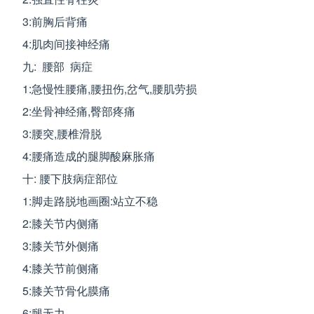
3:前胸后背痛
4:肌肉间接神经痛
九: 腰部 病症
1:急慢性腰痛,腰扭伤,岔气,腰肌劳损
2:坐骨神经痛,臀部疼痛
3:腰突,腰椎滑脱
4:腰痛造成的腿脚酸麻胀痛
十: 腰下肢病症部位
1:脚走路脱地画圈:站立不稳
2:膝关节内侧痛
3:膝关节外侧痛
4:膝关节前侧痛
5:膝关节骨化膜痛
6:腿无力