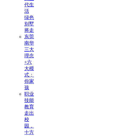
代生
活
绿色
别墅
将走
东莞
南华
三大
理念
+六
大模
式；
你家
孩
职业
技能
教育
走出
校
园，
十方