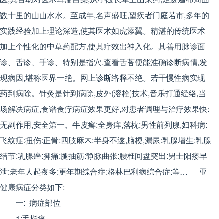
数十里的山山水水。至成年,名声盛旺,望疾者门庭若市,多年的
实践经验加上理论深造,使其医术如虎添翼。精湛的传统医术
加上个性化的中草药配方,使其疗效出神入化。其善用脉诊面
诊、舌诊、手诊、特别是指穴,查看舌苔便能准确诊断病情,发
现病因,堪称医界一绝。网上诊断络释不绝。若干慢性病实现
药到病除。针灸是针到病除,皮外(溶栓)技术,音乐打通经络,当
场解决病症,食谱食疗病症效果更好,对患者调理与治疗效果快:
无副作用,安全第一。牛皮癣:全身痒,落枕:男性前列腺,妇科病:
飞纹症:扭伤:正骨:四肢麻木:半身不遂,脑梗,漏尿:乳腺增生:乳腺
结节:乳腺癌:脚痛:腿抽筋:静脉曲张:腰椎间盘突出:男士阳痿早
泄:老年人起夜多:更年期综合症:格林巴利病综合症:等… 亚
健康病症分类如下:
一: 病症部位
1:手指痛