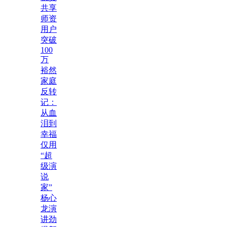
共享
师资
用户
突破
100
万
裕然
家庭
反转
记：
从血
泪到
幸福
仅用
“超
级演
说
家”
杨心
龙演
讲劲