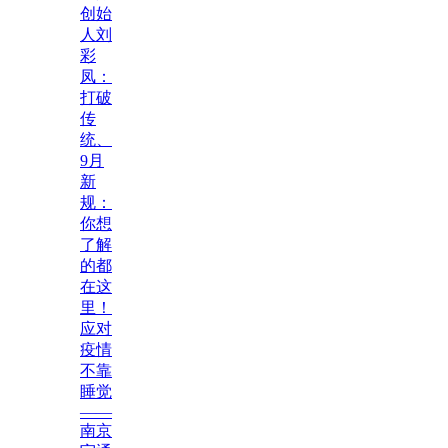
创始
人刘
彩
凤：
打破
传
统、
9月
新
规：
你想
了解
的都
在这
里！
应对
疫情
不靠
睡觉
——
南京