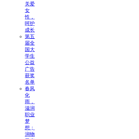
关爱
女
性，
呵护
成长
第五
届全
国大
学生
公益
广告
获奖
名单
春风
化
雨，
滋润
职业
梦
想；
润物