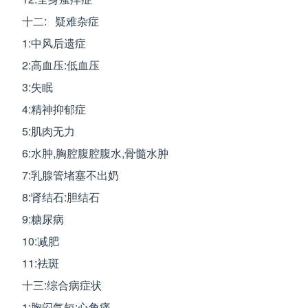
十二: 疑难杂症
1:中风后遗症
2:高血压:低血压
3:失眠
4:精神抑郁症
5:肌肉无力
6:水肿,胸腔腹腔腹水,骨髓水肿
7:乳腺管堵塞不出奶
8:肾结石:胆结石
9:糖尿病
10:减肥
11:袪斑
十三:综合病症状
1:胸闷气短:心角痛